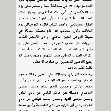
القدم مواليد 1997 في محافظة جدة وتستمر حتى يوم
غد الثلاثاء، والتي تأتي استعداداً لخوض مونديال العالم
تحت 20 عاماً الذي سيقام في كوريا الجنوبية مايو
المقبل، وسيلاقي الأخضر الشاب نظيره الموريتاني يوم
الثلاثاء. وكان المنتخب قد أقام معسكراً مماثلاً في
مدينة الرياض الشهر الماضي، وأدى الأخضر الشاب
تدريباته على ملعب “الجوهرة” مساء أمس على أن
يؤدي تدريباته اليوم عند الساعة الثالثة عصراً، تحت
إشراف المدرب الوطني سعد الشهري وشهدت مشاركة
جميع اللاعبين المنضمين إلى صفوف الأخضر.
قائمة تضم 22 لاعباً
زيد ماجد البواردي وعبدالإله علي العمري وخالد حسين
الدبيش ومتعب مسفر المطلق من نادي النصر وأنس
محمد الزباني وحسين قاسم سالم وناصر عيسى
الدوسري وعبدالرحمن هاشم اليامي من نادي الهلال
وحسن موسى القيد وحسان محمد تنبكتي من نادي
الشباب وعلي أبو شرارة من نادي القادسية وأمين محمد