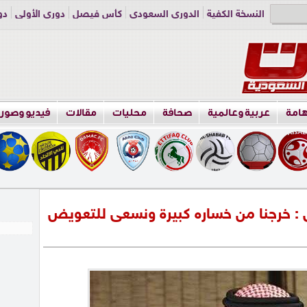
النسخة الكفية
الدوري السعودي
كأس فيصل
دوري الأولى
دو
دوري الناشئين
راسلنا
اعلن معنا
هامة
عربية وعالمية
صحافة
محليات
مقالات
فيديو وصور
 : خرجنا من خساره كبيرة ونسعى للتعويض