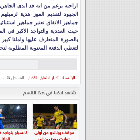
اراحته برغم من انه قد ابدى الجاهزية
الجهود لتقديم الفوز هدية لزميله
جماهير الاتفاق تعتبر جماهير استثن
حيث العددية والتواجد الاكبر في ال
بالصورة المتعارف عليها واملنا كبير
لتعطي الدفعة المعنوية المطلوبة ل
الرئيسية
-
أخبار الاتفاق
,
الأخبار
- المسحل نائب رئ
شاهد ايضاً في هذا القسم
موقف رونالدو من أولى
كانسيلو يتواجد 
جولات دوري روشن
الهلال