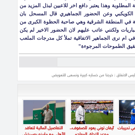
 المطلوبة وهذا يعتبر دافع اخر للاعبين لبذل المزيد من
م الكويكبي وعن الحضور الجماهيري قال المسحل بان
ائية في المنطقة الشرقية وهي صاحبة الحظوة الكبرى من
مباريات ولكنني عاتب عليهم لان الحضور الاخير لم يكن
 في ام نرى الجماهير الاتفاقية تملأ كل مدرجات الملعب
تحقيق الطموحات المرجوءة”
يس الاتفاق : خرجنا من خساره كبيرة ونسعى للتعويض
في تدريبات
آيفان توني يعود للصفوف..
التفاصيل المالية لتعاقد
موعد التحاق المهاجم
الأهلي مع مارينو بوسيتش