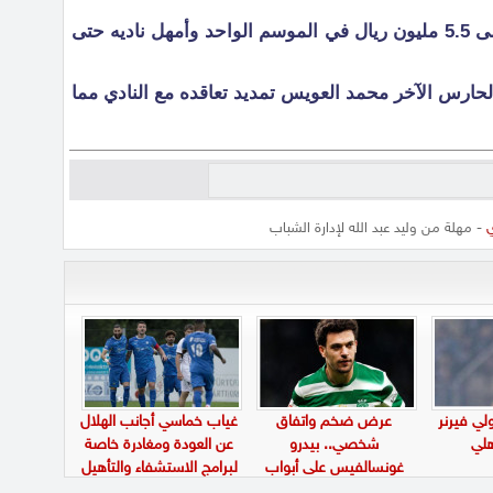
ويرغب وليد عبد الله في الحصول على 5.5 مليون ريال في الموسم الواحد وأمهل ناديه حتى
حارس الآخر محمد العويس تمديد تعاقده مع النادي مما
ي
- مهلة من وليد عبد الله لإدارة الشباب
ي فيرنر
عرض ضخم واتفاق
غياب خماسي أجانب الهلال
لي
شخصي.. بيدرو
عن العودة ومغادرة خاصة
غونسالفيس على أبواب
لبرامج الاستشفاء والتأهيل
الانتقال إلى الاتحاد