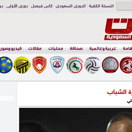
النسخة الكفية
الدوري السعودي
كأس فيصل
دوري الأولى
دو
دوري الناشئين
راسلنا
اعلن معنا
هامة
عربية وعالمية
صحافة
محليات
مقالات
فيديو وصور
رة الشباب
لي