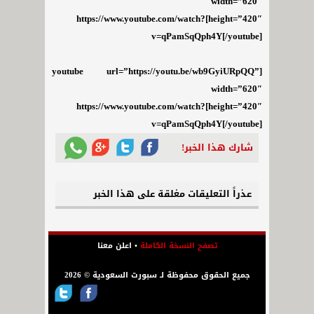
width=”620″
height=”420″]https://www.youtube.com/watch?
v=qPamSqQph4Y[/youtube]
[youtube url=”https://youtu.be/wb9GyiURpQQ”
width=”620″
height=”420″]https://www.youtube.com/watch?
v=qPamSqQph4Y[/youtube]
شارك هذا الخبر!
عذراً التعليقات مغلقة على هذا الخبر
تصفح النسخة الكاملة
•
اعلن معنا
جميع الحقوق محفوظة لـ سبورت السعودية © 2026