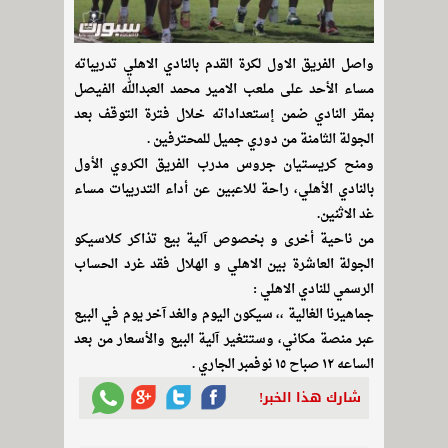
واصل الفريق الاول لكرة القدم بالنادي الاهلي تدريباته
مساء الأحد على ملعب الامير محمد العبدالله الفيصل
بمقر النادي ضمن إستعداداته خلال فترة التوقف بعد
الجولة الثامنة من دوري جميل للمحترفين .
ومنح كريستيان جروس مدرب الفريق الكروي الأول
بالنادي الأهلي، راحة للاعبين عن أداء التدريبات مساء
غد الاثنين.
من ناحية أخرى و بخصوص آلية بيع تذاكر كلاسيكو
الجولة العاشرة بين الاهلي و الهلال فقد غرد الحساب
الرسمي للنادي الاهلي :
جماهيرنا الغالية ،، سيكون اليوم والغد آخر يوم في البيع
عبر منصة مكاني، وستتغير آلية البيع والأسعار من بعد
الساعه ١٢ صباح ١٥ نوفمبر الجاري .
شارك هذا الخبر!