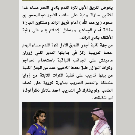
يخوض الفريق الأول لكرة القدم بنادي النصر مساء غدا
الاثنين مباراة ودية على ملعب الأمير عبدالرحمن بن
سعود ( يرحمه الله ) أمام فريق الرائد وستكون المباراة
مغلقة أمام الجماهير ووسائل الإعلام بناء على رغبة
الأشقاء بنادي الرائد .
من جهة ثانية أجرى الفريق الأول لكرة القدم مساء اليوم
حصة تدريبية ركز في بدايتها المدير الفني زوران
ماميتش على الجوانب اللياقية باستخدام الحواجز
وكرات التوازن طبق بعدها اللاعبين عدد من الجمل الفنية
من بينها تدريب على تنفيذ الكرات الثابتة من زوايا
مختلفة واختتم التدريب بمناورة كروية على نصف
الملعب .ولم يشارك في التدريب احمد عكاش نظراً لوفاة
ابن شقيقته .