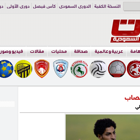
النسخة الكفية
الدوري السعودي
كأس فيصل
دوري الأولى
دو
دوري الناشئين
راسلنا
اعلن معنا
هامة
عربية وعالمية
صحافة
محليات
مقالات
فيديو وصور
لمصاب
لي