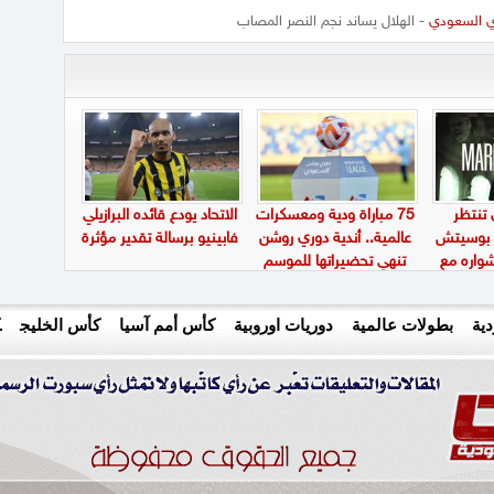
ي السعودي
- الهلال يساند نجم النصر المصاب
 تنتظر
75 مباراة ودية ومعسكرات
الاتحاد يودع قائده البرازيلي
و بوسيتش
عالمية.. أندية دوري روشن
فابينيو برسالة تقدير مؤثرة
اره مع
تنهي تحضيراتها للموسم
الجديد
ية
بطولات عالمية
دوريات اوروبية
كأس أمم آسيا
كأس الخليج
ك