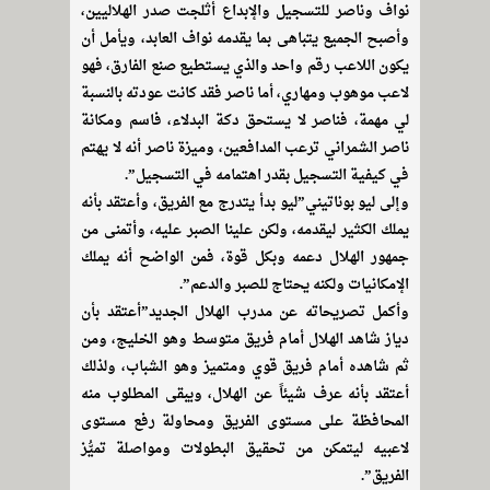
نواف وناصر للتسجيل والإبداع أثلجت صدر الهلاليين،
وأصبح الجميع يتباهى بما يقدمه نواف العابد، ويأمل أن
يكون اللاعب رقم واحد والذي يستطيع صنع الفارق، فهو
لاعب موهوب ومهاري، أما ناصر فقد كانت عودته بالنسبة
لي مهمة، فناصر لا يستحق دكة البدلاء، فاسم ومكانة
ناصر الشمراني ترعب المدافعين، وميزة ناصر أنه لا يهتم
في كيفية التسجيل بقدر اهتمامه في التسجيل”.
وإلى ليو بوناتيني”ليو بدأ يتدرج مع الفريق، وأعتقد بأنه
يملك الكثير ليقدمه، ولكن علينا الصبر عليه، وأتمنى من
جمهور الهلال دعمه وبكل قوة، فمن الواضح أنه يملك
الإمكانيات ولكنه يحتاج للصبر والدعم”.
وأكمل تصريحاته عن مدرب الهلال الجديد”أعتقد بأن
دياز شاهد الهلال أمام فريق متوسط وهو الخليج، ومن
ثم شاهده أمام فريق قوي ومتميز وهو الشباب، ولذلك
أعتقد بأنه عرف شيئاً عن الهلال، ويبقى المطلوب منه
المحافظة على مستوى الفريق ومحاولة رفع مستوى
لاعبيه ليتمكن من تحقيق البطولات ومواصلة تميُّز
الفريق”.