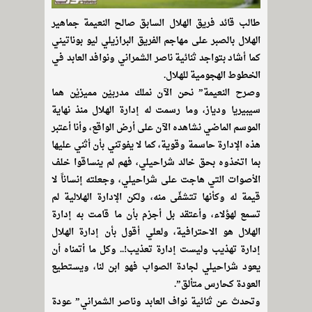
طالب قائد فريق الهلال السابق صالح النعيمة جماهير
الهلال بالصبر على مهاجم الفريق البرازيلي ليو بوناتيني
كما أشاد بتواجد ثنائية ناصر الشمراني ونوافد العابد في
الخطوط الهجومية للهلال.
وصرح النعيمة” نحن الآن نملك مدربيْن مميزيْن هما
سيبيريا ودياز، وما رسمت له إدارة الهلال منذ نهاية
الموسم الماضي نشاهده الآن على أرض الواقع، وأنا أعتبر
هذه الإدارة حاسمة وقوية، كما لا يفوتني بأن أثني عليها
بما اتخذوه بحق خالد شراحيلي، فهم لم ينساقوا خلف
الأصوات التي هاجت على شراحيلي، وجعلته إنساناً لا
قيمة له وكأنها تتشفّى منه، ولكن الإدارة الهلالية لم
تسمع لهؤلاء، وأعتقد بل أجزم بأن ما قامت به إدارة
الهلال هو الاحترافية، ولعلي أقول بأن إدارة الهلال
إدارة تهذيب وليست إدارة تعذيب!.. وكل ما أتمناه أن
يعود شراحيلي لجادة الصواب فهو ابن لنا، ويستطيع
العودة كحارس متألق”.
وتحدث عن ثنائية نواف العابد وناصر الشمراني” عودة