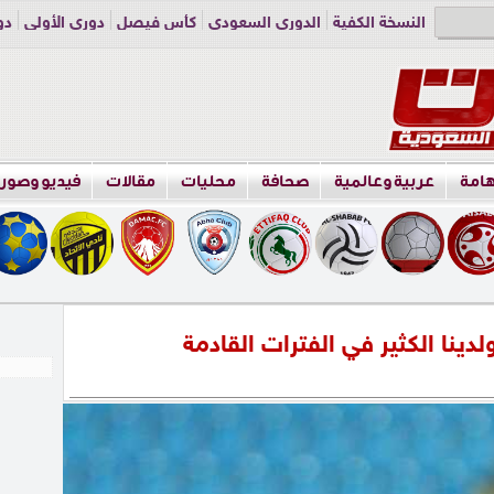
النسخة الكفية
الدوري السعودي
كأس فيصل
دوري الأولى
دو
دوري الناشئين
راسلنا
اعلن معنا
هامة
عربية وعالمية
صحافة
محليات
مقالات
فيديو وصور
ولدينا الكثير في الفترات القادمة