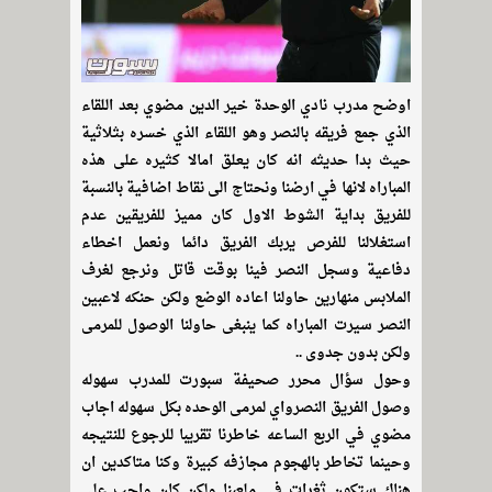
اوضح مدرب نادي الوحدة خير الدين مضوي بعد اللقاء
الذي جمع فريقه بالنصر وهو اللقاء الذي خسره بثلاثية
حيث بدا حديثه انه كان يعلق امالا كثيره على هذه
المباراه لانها في ارضنا ونحتاج الى نقاط اضافية بالنسبة
للفريق بداية الشوط الاول كان مميز للفريقين عدم
استغلالنا للفرص يربك الفريق دائما ونعمل اخطاء
دفاعية وسجل النصر فينا بوقت قاتل ونرجع لغرف
الملابس منهارين حاولنا اعاده الوضع ولكن حنكه لاعبين
النصر سيرت المباراه كما ينبغى حاولنا الوصول للمرمى
ولكن بدون جدوى ..
وحول سؤال محرر صحيفة سبورت للمدرب سهوله
وصول الفريق النصرواي لمرمى الوحده بكل سهوله اجاب
مضوي في الربع الساعه خاطرنا تقريبا للرجوع للنتيجه
وحينما تخاطر بالهجوم مجازفه كبيرة وكنا متاكدين ان
هناك ستكون ثغرات في ملعبنا ولكن كان واجب على