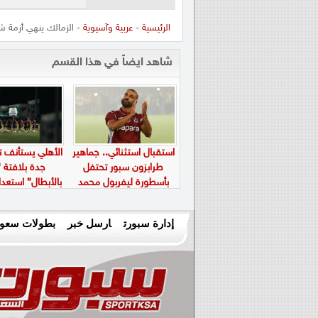
الرئيسية
-
عربية وآسيوية
- الزمالك ينهي أزمة ش
شاهد ايضاً في هذا القسم
استقبال استثنائي.. جماهير
الأهلي يستأنف ت
طرابزون سبور تحتفل
جدة بلافتة “
بأسطورة ليفربول محمد
بالأبطال” استعدا
صلاح في “بابارا بارك”
الجديد
إدارة سبورت
ارسل خبر
بطولات سعود