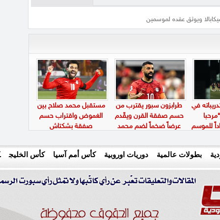
يكابالا ويوثق عقده لموسمين
دريباته في
طرابزون سبور يقترب من
مستقبل محمد صلاح بين
مرحبا
حسم صفقة القرن ويقّدم
الغموض واقتراب حسم
داً للموسم
عرضاً ضخماً لضم محمد
صفقة بشكتاش
صلاح
ية
بطولات عالمية
دوريات اوروبية
كأس أمم آسيا
كأس الخليج
ك