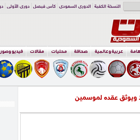
النسخة الكفية
الدوري السعودي
كأس فيصل
دوري الأولى
دو
دوري الناشئين
راسلنا
اعلن معنا
هامة
عربية وعالمية
صحافة
محليات
مقالات
فيديو وصور
لا ويوثق عقده لموسمين