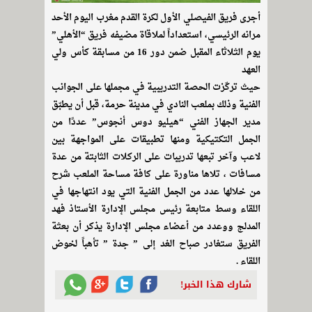
أجرى فريق الفيصلي الأول لكرة القدم مغرب اليوم الأحد
مرانه الرئيسي، استعداداً لملاقاة مضيفه فريق “الأهلي”
يوم الثلاثاء المقبل ضمن دور 16 من مسابقة كأس ولي
العهد
حيث تركّزت الحصة التدريبية في مجملها على الجوانب
الفنية وذلك بملعب النادي في مدينة حرمة، قبل أن يطبّق
مدير الجهاز الفني “هيليو دوس أنجوس” عددًا من
الجمل التكتيكية ومنها تطبيقات على المواجهة بين
لاعب وآخر تبعها تدريبات على الركلات الثابتة من عدة
مسافات ، تلاها مناورة على كافة مساحة الملعب شرح
من خلالها عدد من الجمل الفنية التي يود انتهاجها في
اللقاء وسط متابعة رئيس مجلس الإدارة الأستاذ فهد
المدلج ووعدد من أعضاء مجلس الإدارة يذكر أن بعثة
الفريق ستغادر صباح الغد إلى ” جدة ” تأهباً لخوض
اللقاء .
شارك هذا الخبر!