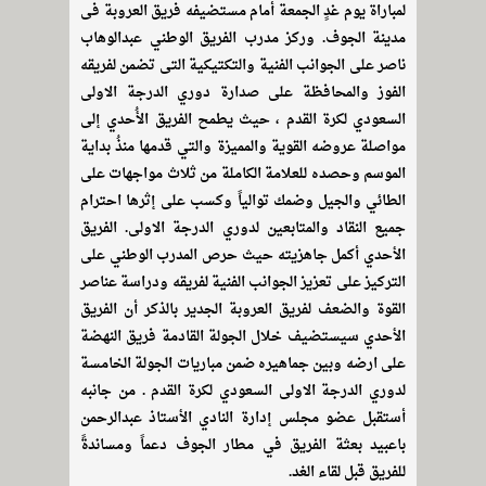
لمباراة يوم غدٍ الجمعة أمام مستضيفه فريق العروبة فى
مدينة الجوف. وركز مدرب الفريق الوطني عبدالوهاب
ناصر على الجوانب الفنية والتكتيكية التى تضمن لفريقه
الفوز والمحافظة على صدارة دوري الدرجة الاولى
السعودي لكرة القدم ، حيث يطمح الفريق الأُحدي إلى
مواصلة عروضه القوية والمميزة والتي قدمها منذُ بداية
الموسم وحصده للعلامة الكاملة من ثلاث مواجهات على
الطائي والجيل وضمك توالياً وكسب على إثرها احترام
جميع النقاد والمتابعين لدوري الدرجة الاولى. الفريق
الأحدي أكمل جاهزيته حيث حرص المدرب الوطني على
التركيز على تعزيز الجوانب الفنية لفريقه ودراسة عناصر
القوة والضعف لفريق العروبة الجدير بالذكر أن الفريق
الأحدي سيستضيف خلال الجولة القادمة فريق النهضة
على ارضه وبين جماهيره ضمن مباريات الجولة الخامسة
لدوري الدرجة الاولى السعودي لكرة القدم . من جانبه
أستقبل عضو مجلس إدارة النادي الأستاذ عبدالرحمن
باعبيد بعثة الفريق في مطار الجوف دعماً ومساندةً
للفريق قبل لقاء الغد.