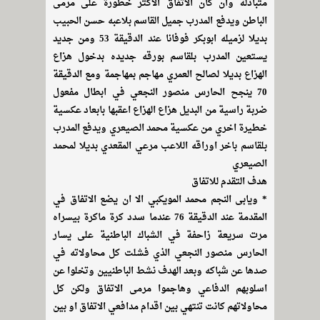
متبادلة وان كان الاتفاق الاكثر خطورة على مرمى
الباطن ويدفع المدرب جميل القاسم بلاعبه حسن الحبيب
بديلا لزميله ابوبكر فوفانا عند الدقيقة 53 ومن جديد
يستعين المدرب بلقاسم بورقه جديده بدخول هزاع
الهزاع بديلا لصالح العمري مهاجم بمهاجمة ومع الدقيقة
70 ينجح الحارس منصور النجعي في ابطال مفعول
ضربة راسية من البديل هزاع الهزاع اعقبها بابعاد عكسية
خطيرة اخري من عكسية محمد الصيعري ويدفع المدرب
بلقاسم باخر اوراقه اللاعب مرعي المقعدي بديلا لمحمد
الصيعري
هدف التقدم للاتفاق
* ويابى النجم محمد المويكبي الا ان يضع الاتفاق في
المقدمة عند الدقيقة 76 عندما سدد كرة ماكرة بيسراه
مرت سريعة زاحفة في الشباك الباطنية على يسار
الحارس منصور النجعي الذي فشلت كل محاولاته في
صدها عن شباكه وبعد الهدف نشط الباطنيين وتخلوا عن
اسلوبهم الدفاعي وهاجموا مرمى الاتفاق ولكن كل
محاولاتهم كانت تنتهي بين اقدام مدافعي الاتفاق او بين