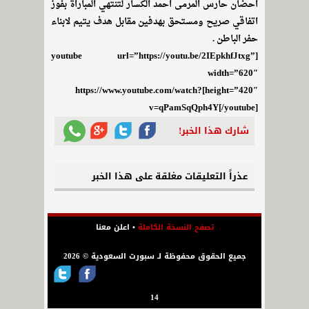
احضان حارس المرمى احمد الكسار لتنتهي المباراة بفوز
اتفاقي صريح ومستحق بهدفين مقابل هدف يتيم لابناء
حفر الباطن .
[youtube url=”https://youtu.be/2IEpkhfJtxg”
width=”620″
height=”420″]https://www.youtube.com/watch?
v=qPamSqQph4Y[/youtube]
شارك هذا الخبر!
عذراً التعليقات مغلقة على هذا الخبر
تصفح النسخة الكاملة
•
اعلن معنا
جميع الحقوق محفوظة لـ سبورت السعودية © 2026
14