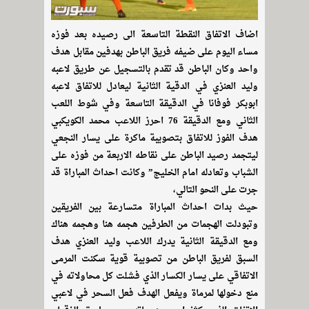
اضاف الاتفاق النقطة التاسعة الى رصيده بعد فوزه
مساء اليوم على ضيفه فريق الباطن بهدفين مقابل هدف
واحد وكان الباطن قد تقدم بالتسجيل عن طريق لاعبه
وليد العنزي في الدقية الثانية ليعادل للاتفاق لاعبه
ابوبكر فوفانا في الدقيقة التاسعة وفي شوط اللعب
الثاني ومع الدقيقة 76 احرز اللاعب محمد الكويكبي
هدف الفوز للاتفاق بتصويبة ماكرة على يسار النجعي
ليتجمد رصيد الباطن على نقاطه الاربعة من فوزه على
الشباب وتعادله امام الخليج” وكانت احداث المباراة قد
جرت على النحو التالي،
حيث بدات احداث المباراة متسارعة بين الفريقين
وتبودلت الهجمات من الطرفين هجمه هنا وهجمه هناك
ومع الدقيقة الثانية يدرك اللاعب وليد العنزي هدف
السبق لفريق الباطن من تصويبة قوية سكنت المرمى
الاتفاقي على يسار الكسار الذي فشلت كل محاولاته في
منع دخولها لمرماة ويفعل الهدف فعل السحر في لاعبي