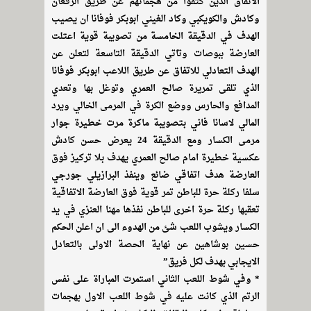
الاتفاق الذين كثفوا من هجماتهم عن طريق الزقعان
وكادش والكويكبي وكاد الغيني ابوبكر فوفانا ان يصيب
الهدف في الدقيقة الخامسة من تصويبة قوية اعتلت
العارضة ببوصات وتاتي الدقيقة التاسعة لتعلن عن
الهدف التعادلي للاتفاق عن طريق اللاعب ابوبكر فوفانا
الذي تلقى تمريرة صالح العمري وتوغل بها وتعدي
المدافع والحارس ووضع الكرة في المرمى الخالي ويرد
المالي لاسانا فاني بتصويبة ماكرة مرت خطيرة جوار
مرمى الكسار ومع الدقيقة 24 يعرض حسن كادش
عكسية خطيرة امام صالح العمري يهدف بلا تركيز فوق
العارضة هدف اتفاقي ضائع وينفذ البرازيلي جورجي
سلفا ركلة حرة للباطن تمر قوية فوق العارضة الاتفاقية
تعقبها ركلة حرة اخرى للباطن نفذها مهنا العنزي في يد
الكسار ويشوب اللعب شئ من الهدوء الى ان اعلن الحكم
حسين بوشاهين عن نهاية الحصة الاولى بالتعادل
الايجابي بهدف لكل فريق”
* وفي شوط اللعب الثاني استمرت المباراة على نفس
الرتم الذي كانت عليه في شوط اللعب الاول بهجمات