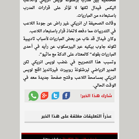
شخصية بين مدرب برشلونة لويس انريكي واللاعب
اليكس فيدال لكنها لا تؤثر على قرارات المدرب
باستبعاده من المباريات.
وقالت الصحيفة ان انريكي غير راض عن جودة اللاعب
في التدريبات مما دفعه لاتخاذ قرار باستبعاد اللاعب.
وكان فيدال قد غاب عن بعض المباريات لأسباب تاديبية
لكونه جاوب بيكيه عبر البيرسكوب عن رأيه في أحدى
المباريات بقوله” كالمعتاد على الدكة مع ماثيو”.
وتسبب هذا التصريح في غضب لويس انريكي لكن
المدير الرياضي لبرشلونة روبيرت فيرنانديز اقنع لويس
انريكي بمسامحة اللاعب وفتح صفحة جديدة معه في
الوقت الحالي.
شارك هذا الخبر!
عذراً التعليقات مغلقة على هذا الخبر