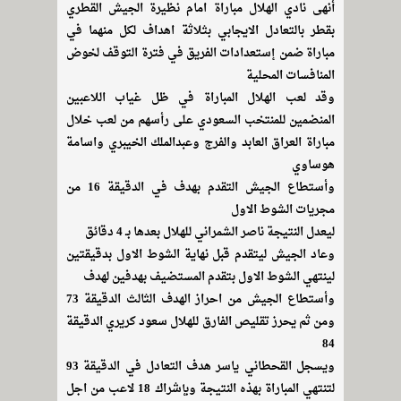
أنهى نادي الهلال مباراة امام نظيرة الجيش القطري
بقطر بالتعادل الايجابي بثلاثة اهداف لكل منهما في
مباراة ضمن إستعدادات الفريق في فترة التوقف لخوض
المنافسات المحلية
وقد لعب الهلال المباراة في ظل غياب اللاعبين
المنضمين للمنتخب السعودي على رأسهم من لعب خلال
مباراة العراق العابد والفرج وعبدالملك الخيبري واسامة
هوساوي
وأستطاع الجيش التقدم بهدف في الدقيقة 16 من
مجريات الشوط الاول
ليعدل النتيجة ناصر الشمراني للهلال بعدها بـ 4 دقائق
وعاد الجيش ليتقدم قبل نهاية الشوط الاول بدقيقتين
لينتهي الشوط الاول بتقدم المستضيف بهدفين لهدف
وأستطاع الجيش من احراز الهدف الثالث الدقيقة 73
ومن ثم يحرز تقليص الفارق للهلال سعود كريري الدقيقة
84
ويسجل القحطاني ياسر هدف التعادل في الدقيقة 93
لتنتهي المباراة بهذه النتيجة وبإشراك 18 لاعب من اجل