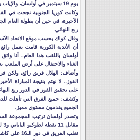
يوم 19 سبتمبر في أولسان، والإياب يوم 3 أكتوبر في الرياض.
وكانت كوريا الجنوبية نجحت في الف
الأخيرة، في حين أن بطولة العام ال
ربع النهائي.
وقال كواك بحسب موقع الاتحاد الآسيو
أن الأندية الكورية قامت بعمل رائع
أولسان باللقب هذا العام.. أنا واثق
الغناء والاحتفال على أرض الملعب بعد 
وأضاف: الهلال فريق رائع، ولكن فريق
الفوز.. لا نهتم بنتيجة المباراة ال
على تحقيق الفوز في الدور ربع النهائ
وكشف: جميع الفرق التي تأهلت للدور ر
الجميع يقدمون مستوى مميز.
مقا
تغلب الفريق في دور الـ16 على كاشيوا ريسول الياباني 3-2.