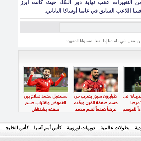
ولم تشهد تشكيلة أولسان الكثير من التغييرات عقب نهاية دور الـ16، حيث كانت أبرز
ينيا اللاعب السابق في غامبا أوساكا الياباني.
لن يفعل شيء أمامنا إذا لعبنا بمستوانا المعهود
دريباته في
طرابزون سبور يقترب من
مستقبل محمد صلاح بين
مرحبا
حسم صفقة القرن ويقّدم
الغموض واقتراب حسم
داً للموسم
عرضاً ضخماً لضم محمد
صفقة بشكتاش
صلاح
ية
بطولات عالمية
دوريات اوروبية
كأس أمم آسيا
كأس الخليج
ك