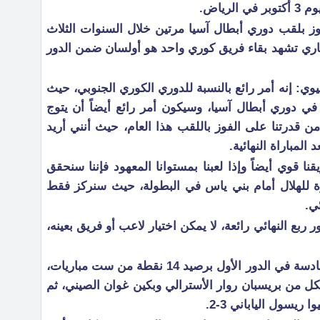
وز بلقب دوري أبطال آسيا مرتين خلال السنوات الثلاث
جاري تشهد بقاء فريق كوري واحد هو أولسان ضمن الدور
ي: إنه أمر رائع بالنسبة للدوري الكوري الجنوبي، حيث
 في دوري أبطال آسيا، وسيكون أمر رائع أيضاً أن يتوج
 من قدرتنا على الفوز باللقب هذا العام، حيث أنني أريد
المباراة النهائية.
نا قوي أيضاً وإذا لعبنا بمستوانا المعهود فإننا سنحقق
أخيرة للهلال أمام بني ياس في البطولة، حيث سنركز فقط
ي.
بع النهائي رائعة، لا يمكن اختيار لاعب أو فريق بعينه،
وتصدر أولسان ترتيب المجموعة السادسة في الدور الأول برصيد 14 نقطة من ست مباريات،
بل 11 نقطة لطوكيو الياباني و3 لكل من بريسبان روار الأسترالي وبكين غوان الصيني، ثم