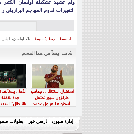
التغييرات قدوم المهاجم البرازيلي راف
الرئيسية
-
عربية وآسيوية
- قائد أولسان: الهلال 
شاهد ايضاً في هذا القسم
استقبال استثنائي.. جماهير
الأهلي يستأنف ت
طرابزون سبور تحتفل
جدة بلافتة “
بأسطورة ليفربول محمد
بالأبطال” استعدا
صلاح في “بابارا بارك”
الجديد
إدارة سبورت
ارسل خبر
بطولات سعود