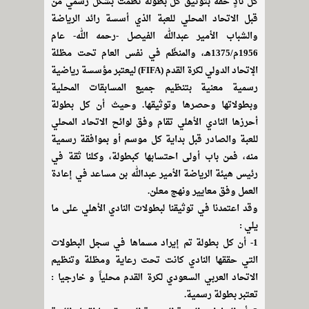
كل نادٍ حقه بتوثيق كل بطولة نظمت بشكل رسمي من
قبل الاتحاد المحلي للعبة الذي أسسة رائد الرياضة
والشباب الأمير عبدالله الفيصل -رحمه الله- عام
1956م/1375هـ، والمنظَم في نفس العام تحت مظلة
الإتحاد الدولي لكرة القدم (FIFA) ليعتبر مؤسسة رياضية
رسمية معنية بتنظيم جميع المسابقات المحلية
وبطولاتها وحصرها وتوثيقها. وحيث أن كل بطولة
أحرزها النادي الأهلي تقام وفق لوائح الاتحاد المحلي
للعبة والصادر قبل بداية كل موسم أو بموافقة رسمية
منه، فمن باب أولى احتسابها كبطولة، وكلنا ثقة في
رئيس هيئة الرياضة الأمير عبدالله بن مساعد في إعادة
العمل وفق معايير ونهج معلن.
وقد اعتمدنا في توثيقنا لبطولات النادي الأهلي على ما
يلي :
1- أن كل بطولة تم إيراد مسماها في سجل البطولات
التي حققها النادي كانت تحت رعاية ومظلة وتنظيم
الاتحاد العربي السعودي لكرة القدم محلياً و خارجيا :
تعتبر بطولة رسمية.