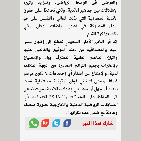
والفوضى في الوسط الرياضي، وتتزايد وتيرة
الإشكالات بين جماهير الأندية، ولكي نحافظ على حقوق
الأندية السعودية التي بذلت الغالي والنفيس على حدٍ
سواء للمشاركة في تطوير رياضات الوطن، وفي
مقدمتها كرة القدم.
إننا في النادي الأهلي السعودي نتطلع إلى إظهار حسن
النية والمصداقية من لجنة التوثيق والقائمين عليها
واتباع المناهج العلمية المعترف بها، والإنصياع
بالإعتراف بجميع اللوائح الصادرة من الجهة المنظمة
للعبة، والإمتناع عن اصدار أي إحصاءات لا تكون موضع
قبولنا، وحتى لا تأتي لجان توثيقية مستقبلية تعبث
بتعمد أو جهل أو خطأ في بطولات الأندية، حيث نسعى
إلى الحفاظ على المنجزات والمشاركة الإيجابية في
المسابقات الرياضية المحلية والخارجية بصورة منصفة
وعادلة مع ضمان عدم نكرانها”.
شارك هذا الخبر!