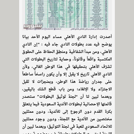
أصدرت إدارة النادي الأهلي مساء اليوم الأحد بيانا
يوضح فيه عدد بطولات النادي جاء فيه : “إن النادي
الأهلي، ومن مبدأ الشفافية ومنطِق الحفاظ على الحقوق
المكتسبة واقعاً وقانوناً، وحماية لتاريخ البطولات التي
تشرّف الأهلي بتحقيقها في هذا الوطن الغالي، ولأن
النادي الأهلي تاريخ لا يقبل إلا وأن يكون راسخاً ساطعاً
على جدران رياضة هذا الوطن، وبمنجزات لا تقبل
الاجتزاء ولا الإلغاء؛ ومن باب قطع الشك باليقين،
وبعدما تبين لنا أن “لجنة توثيق البطولات” ستصدر
قائمتها الإحصائية لبطولات الأندية السعودية فيما يتعلق
بكرة القدم دون الرجوع إلى للأندية، ودون ممثلين
مختصين من الأندية مع اللجنة، ودون وجود ممثلين
للاتحاد السعودي للعبة في لجنة التوثيق؛ وبعدما تبين أن