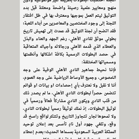
اللجنة احتسبت البطولات بطريقة غير موضوعية ودون
منهج ومعايير علمية رصينة واضحة ومعلنة قبل بدء
التوثيق ليتم العمل بموجبها ومعترف بها في ظل افتقار
اللجنة إلى وجود المختصين والمعاصرين من أبناء اللعبة؛
فقد اتضح أن لجنة التوثيق قد عمدت إلى تهميش تاريخ
بطولي موثق للنادي الأهلي، رغم الجهد والعناء والبذل
والعطاء الذي قدمه الأهلي ورجالاته وأجياله المتعاقبة
في حصد البطولات الرسمية بكافة اشكالها وأنظمتها
ومسمياتها المختلفة:
فإننا نحيط جماهير النادي الأهلي الوفية على وجه
الخصوص، وجميع الأوساط الرياضية على وجه العموم،
أننا لا نقبل ولا نعترف بأي إحصاءات او بيانات او قوائم
تتضمن حصراً لبطولات النادي الأهلي، ما لم يصدر ذلك
من قلب النادي ويكون النادي مشاركاً فعالاً ورسمياً في
توثيق البطولات، إذ نملك توثيقاً رسمياً لبطولات النادي،
ولا تمحوها لجان تتجاوز التاريخ وتتنكر لواقع راسخ قد
وقع، وتلغي جهود أول نادٍ تأسس بعد إعلان توحيد
المملكة العربية السعودية بمسماها الحديث؛ بعدم إعطاء