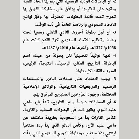
2- أن البطولات الودية الرسمية التي يقر بها اتحاد اللعبة
ويقوم على تنظيمها أو يوافق على مشاركة الفريق بها
تندرج تحت قائمة البطولات المعترف بها وفق لوائح
الاتحاد السعودي والرئاسة العامة في ذلك الوقت.
3- أن أول بطولة أحرزها النادي الأهلي رسميا تحت
رعاية وتنظيم الاتحاد السعودي لكرة القدم كانت عام
1958م/ 1377هـ، وآخرها عام 2016م/ 1437هـ.
4- لدينا توثيقاً تفصيلياً لكل بطولة من حيث: اسم
البطولة، التاريخ، المكان، الوصيف، النتيجة، الرئيس،
المدرب، القائد لكل بطولة.
5- يجب الاعتماد على سجلات النادي والمستندات
الرسمية والمرجعيات التاريخية، والوثائق الإعلامية
المختلفة، وجهود المؤرخين المعتبرين الموثوق بهم.
6- أن المسابقات عموماً، وعبر التاريخ، تبدأ بغير ماهي
عليه اليوم، يظهر ذلك في البطولات المحلية والقارية،
ككأس القارات بدأ من السعودية بطريقة مختلفة عن
ماهي عليه الآن، وكأس العالم الذي بدأ بـ13 منتخباً
لينتهي بـ32 منتخب، وبطولة الدوري السعودي التي بدأت