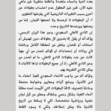
بعدد أندية وأسماء متعددة وأنظمة متغيرة غير ماهي
عليه الآن، فمن غير المعقول عدم احتساب بطولات عن
أخرى بسبب التغيرات التاريخية التي يفرضها التطوير.
7- أن البطولات لا ترصدها ولا تصنعها اللجان، إنما من
يصنعها ويرصدها التاريخ وحده.
إن النادي الأهلي السعودي، وعبر هذا البيان الرسمي،
يؤكد أنه لن يقبل إلا بتدوين كل بطولاته، دون تهميش أو
استثناء أو نقصان. ونعلن عن تحفظنا الكامل ورفضنا
لأي بيانات أو إحصاءات او قوائم تصدر من أي جهة
كانت عن عدد بطولات النادي الاهلي، ما لم تصدر من
وعن النادي الأهلي، إذ أن جميع البطولات نراها كالأبناء لا
يمكن للنادي التفريط بهم.
ونؤكد أنه من واجب الاتحاد السعودي للعبة اعتماد ما
لدى الأندية، ووضع آليات ومعايير وضوابط منصفة
وعادلة لتصنيف كافة البطولات التي أقيمت تحت مظلة
اتحاد اللعبة، بشكل رسمي وشفاف ومعلن من قبل لجان
علمية ورياضية متخصصة، لكي لا يَسقط من تاريخ
الأندية مالا يمكن إسقاطه، ولكي لا يسود اللغط