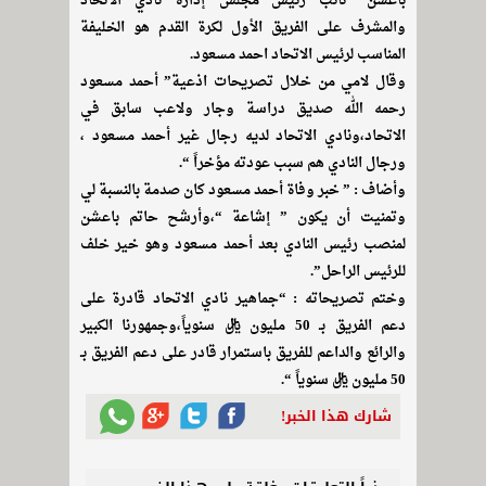
باعشن” نائب رئيس مجلس إدارة نادي الاتحاد
والمشرف على الفريق الأول لكرة القدم هو الخليفة
المناسب لرئيس الاتحاد احمد مسعود.
وقال لامي من خلال تصريحات اذعية” أحمد مسعود
رحمه الله صديق دراسة وجار ولاعب سابق في
الاتحاد،ونادي الاتحاد لديه رجال غير أحمد مسعود ،
ورجال النادي هم سبب عودته مؤخراً “.
وأضاف : ” خبر وفاة أحمد مسعود كان صدمة بالنسبة لي
وتمنيت أن يكون ” إشاعة “،وأرشح حاتم باعشن
لمنصب رئيس النادي بعد أحمد مسعود وهو خير خلف
للرئيس الراحل”.
وختم تصريحاته : “جماهير نادي الاتحاد قادرة على
دعم الفريق بـ 50 مليون ريال سنوياً،وجمهورنا الكبير
والرائع والداعم للفريق باستمرار قادر على دعم الفريق بـ
50 مليون ريال سنوياً “.
شارك هذا الخبر!