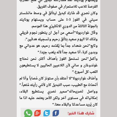
ويستهام يونايتد عند مشاركته كبديل في منح المدرب
الفرصة للاعب للاستمرار في صفوف الفريق.
وكان نصري قد شارك كبديل ليتألق في وسط مانشستر
سيتي في الفوز 3-1 على حساب ويستهام يونايتد
بالجولة الثالثة من الدوري الانكليزي هذا الموسم.
وقال غوارديولا”أسعي من أجل ان يتطور نجوم فريقي
ولذلك انا اليوم سعيد بتألق رحيم وتسجيله هدفين”.
وتابع”نحن سُعداء جداً بما يُقدّمه رحيم، هو عدواني مع
وبدون كرة، أنا سعيد جداً لأنه يلعب جيّدا.”
وأكمل”نحن نستحق الفوز بأهداف أكثر. نحن نحتاج
غوندوغان و ساني لأن اللاعبين الحاليين لا يستطيعون
اللعب كل أسبوع.”
وأضاف غوارديولا”لا أعتقد بأن ستونز كان مُصاباً وأنا لم
أتحدّث مع الطبيب، سبب التبديل كان لأنني رأيته مُتعباً.”
وواصل تصريحاته”سمير نصري يستطيع البقاء،
إمكانياته في مستوى آخر ولكن الأمر يعتمد عليه اذا ما
كان يُريد مساعدتنا والبقاء معنا.”
شارك هذا الخبر!