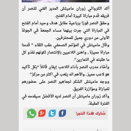
أكد الكرواتي زوران ماميتش المدير الفني للنصر أن
فريقه قدم مباراة كبيرة أمام الفتح.
وحقق النصر فوزا برباعية مقابل هدف وحيد أمام الفتح
في المباراة التي جرت بينهما مساء الجمعة في الجولة
الأولى من دوري جميل للمحترفين.
وقال ماميتش في المؤتمر الصحفي عقب اللقاء ” قدمنا
مباراة مميزة , واهنئ اللاعبين بالإنتصار لكونهم نفذو كل
ما طلبته في التمارين”.
وأشاد مدرب النصر بأداء اللاعب إيفان قائلاً “بكل تأكيد
هو لاعب مميز , والأهم انه يلعب في اكثر من مركز”
ووجه ماميتش الشكر لجماهير النصر على حضورهم
للمباراة ومؤازرة الفريق.
وأكد زوران ماميتش أن النصر لديه الأفضل سيقدمه في
الفترة المقبلة.
شارك هذا الخبر!