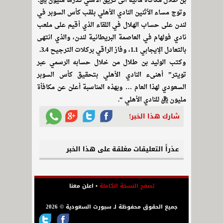
بن طلال مكافآة مالية الى فريق الأهلي قدرها مليون ريال.
وتوج مساء الأثنين النادي الأهلي بلقب كأس السوبر في
لندن على حساب الهلال في اللقاء الذي أقيم على ملعب
نادي فولهام في العاصمة البريطانية لندن، والذي انتهى
بالتعادل الإيجابي 1ـ1، وفاز الراقي بركلات الترجيح 4ـ3.
وكتب الوليد بن طلال من خلال حسابه الرسمي عبر
تويتر” أهنىء النادي الأهلي بتحقيق كأس السوبر
السعودي لهذا العام … وبهذه المناسبة أعلن عن مكافأة
مليون ريال للنادي الأهلي “.
شارك هذا الخبر!
عذراً التعليقات مغلقة على هذا الخبر
تصفح النسخة الكاملة
•
اعلن معنا
جميع الحقوق محفوظة لـ سبورت السعودية © 2026