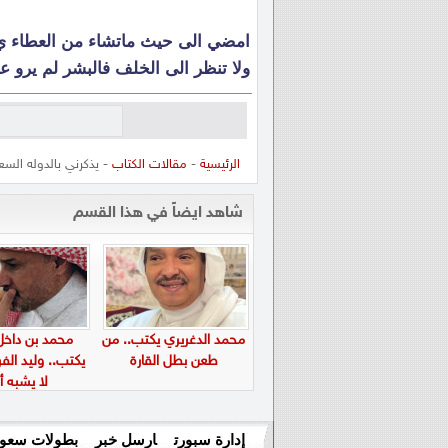
‏امضي الى حيث ماتشاء من العطاء ي
ولا تنظر الى الخلف فالبشر لم يرو ع
الرئيسية
-
مقالات الكتاب
- يذكرني بالدوله الس
شاهد ايضاً في هذا القسم
محمد الدغريري يكتب.. من
محمد بن داخل
طعن بطل القارة
يكتب.. وليد ال
لا يشبه أح
إدارة سبورت
ارسل خبر
بطولات سعود