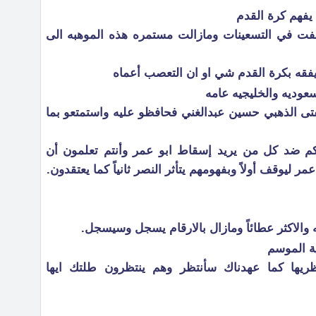
يفهم كرة القدم
فت في التسعينات ومازالت مستمره هذه الموهبه الى
يفقه بكرة القدم شي او ان التعصب أعماه
عوديه والخليجيه عامه
تى الذهبي حسين عبدالغني فحافظو عليه واستمتعو بما
م ضد كل من يريد إسقاط ابو عمر وأنتم تعلمون أن
ليوقف أولاً وبفهومهم يتأثر النصر ثانياً كما يعتقدون.
يه والاكثر عطائاً ومازال بالارقام يسجل وسيسجل.
ية الموسم
يها كما عهدناك سأنتظر وهم ينتظرون طلتك ايها