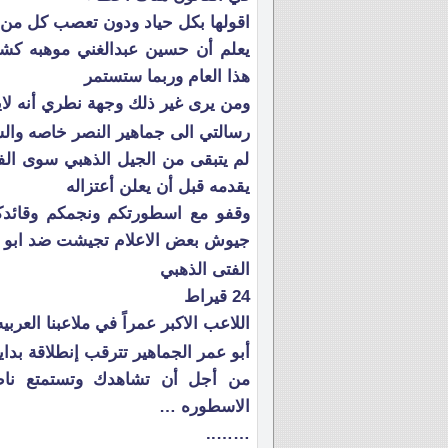
اقولها بكل حياد ودون تعصب كل من 
يعلم أن حسين عبدالغني موهبه كش
هذا العام وربما ستستمر
ومن يرى غير ذلك وجهة نطري أنه لا
رسالتي الى جماهير النصر خاصه والس
لم يتبقى من الجيل الذهبي سوى الف
يقدمه قبل أن يعلن أعتزاله
وقفو مع اسطورتكم ونجمكم وقائدك
جيوش بعض الاعلام تجيشت ضد ابو عمر 
الفتى الذهبي
24 قيراط
اللاعب الاكبر عمراً في ملاعبنا العرب
أبو عمر الجماهير تترقب إنطلاقة بدا
من أجل أن تشاهدك وتستمتع ناظر
الاسطوره …
……..