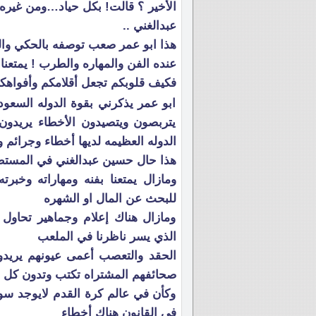
الأخير ؟ قالت! بكل حياد…ومن غيره
عبدالغني ..
هذا ابو عمر صعب توصفه بالحكي وال
عنده الفن والمهاره والطرب ! يمتعنا
فكيف قلوبكم تجعل أقلامكم وأفواهك
ابو عمر يذكرني بقوة الدوله السعو
يتربصون ويتصيدون الأخطاء يريدون
الدوله العظيمه لديها أخطاء وجرائم 
هذا حال حسين عبدالغني في المستطي
ومازال يمتعنا بفنه ومهاراته وخبرت
للبحث عن المال او الشهره
ومازال هناك إعلام وجماهير تحاول 
الذي يسر ناظرنا في الملعب
الحقد والتعصب أعمى عيونهم يريد
صحائفهم المشتراه تكتب وتدون كل 
وكأن في عالم كرة القدم لايوجد سو
في القانون هناك أخطاء