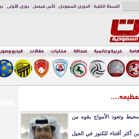
النسخة الكفية
الدوري السعودي
كأس فيصل
دوري الأولى
دو
دوري الناشئين
راسلنا
اعلن معنا
هامة
عربية وعالمية
صحافة
محليات
مقالات
فيديو وصور
العظيمه….
حيط وتعود الأمواج بقوه من
أكثر أقتناء للكنوز في الجيل