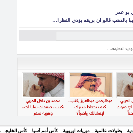
 بو عمر
يبا بالذهب قالو ان بريقه يؤذي النظر!…
عوديه العظيمه….
 الحربي
عبدالرحمن عبدالعزيز يكتب..
محمد بن داخل الحربي
فراج: صوت
كيف يخطط مديرك
يكتب.. صفقات بمليارات..
داً
لإفشالك رياضياً؟
وهوية صفر
ية
بطولات عالمية
دوريات اوروبية
كأس أمم آسيا
كأس الخليج
ك