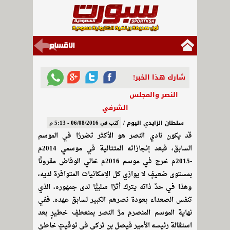
شارك هذا الخبر!
النصر والمجلس
الشرفي
سلطان الزايدي اليوم /
كتب في 06/08/2016 - 5:13 م
قد يكون نادي النصر هو الأكثر تضررًا في الموسم
السابق، فبعد إنجازاته المتتالية في موسمي 2014م
-2015م خرج في موسم 2016م خالي الوفاض مقرونًا
بمستوى ضعيفٍ لا يوازي كل الإمكانيات المتوافرة لديه،
وهذا في حدِّ ذاته يترك أثرًا سلبيًّا لدى جمهوره، الذي
تنفس الصعداء بعودة نصرهم الكبير لسابق عهده. ففي
نهاية الموسم المنصرم مرَّ النصر بمنعطفٍ خطيرٍ بعد
استقالة رئيسه الأمير فيصل بن تركي في توقيتٍ خاطئٍ