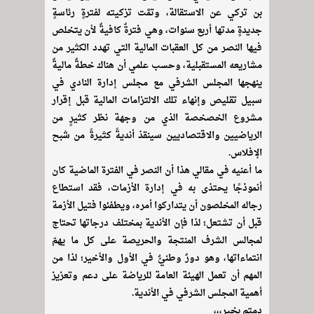
بن تركي عن الاستقالة، وتمَّت تزكيته لفترةٍ رئاسةٍ
جديدةٍ مدتها أربع سنوات، وهي فترةٌ كافيةٌ لأن يتخلص
فيها النصر من كل العقبات المالية التي تهدد الكثير من
مشاريعه المستقبلية، وحسب علمي أن هناك خطةٌ ماليةٌ
ينهجها المجلس الشرفي مع مجلس إدارة النادي في
سبيل تقليص وإنهاء تلك الالتزامات المالية قبل إقرار
مشروع الخصخصة الذي من وجهة نظر كثيرٍ من
الرياضيين والاقتصاديين سينقذ أنديةً كثيرةً من شبح
الإفلاس.
ما أعنيه في مقالي هذا أن النصر في الفترة الماضية كان
أنموذجًا يحتذى به في إدارة الأزمات، فقد استطاع
رجاله المخلصون أن يتداركوا أمره، ويطفئوا فتيل الأزمة
قبل أن تشتعل؛ لذا فإن الأندية بمختلف درجاتها تحتاج
لمجالس الشرف المنتجة والحريصة على كل ما يهمّ
انتماءاتها، وهو دورٌ وطنيٌّ في الأول والأخير؛ لذا من
المهم أن تعمل الهيئة العامة للرياضة على دعم وتعزيز
أهمية المجلس الشرفي في الأندية.
دمتم بخير،،،