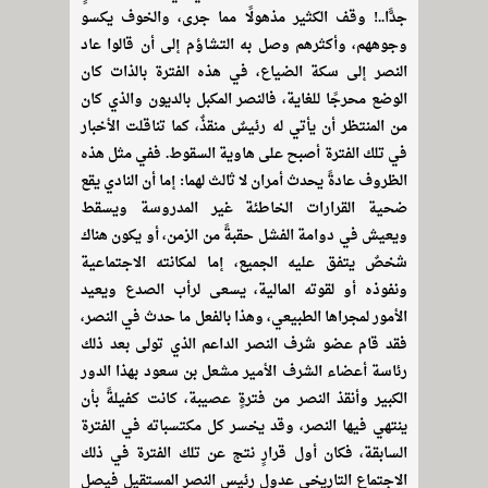
جدًّا..! وقف الكثير مذهولًا مما جرى، والخوف يكسو
وجوههم، وأكثرهم وصل به التشاؤم إلى أن قالوا عاد
النصر إلى سكة الضياع، في هذه الفترة بالذات كان
الوضع محرجًا للغاية، فالنصر المكبل بالديون والذي كان
من المنتظر أن يأتي له رئيسٌ منقذٌ، كما تناقلت الأخبار
في تلك الفترة أصبح على هاوية السقوط. ففي مثل هذه
الظروف عادةً يحدث أمران لا ثالث لهما: إما أن النادي يقع
ضحية القرارات الخاطئة غير المدروسة ويسقط
ويعيش في دوامة الفشل حقبةً من الزمن، أو يكون هناك
شخصٌ يتفق عليه الجميع، إما لمكانته الاجتماعية
ونفوذه أو لقوته المالية، يسعى لرأب الصدع ويعيد
الأمور لمجراها الطبيعي، وهذا بالفعل ما حدث في النصر،
فقد قام عضو شرف النصر الداعم الذي تولى بعد ذلك
رئاسة أعضاء الشرف الأمير مشعل بن سعود بهذا الدور
الكبير وأنقذ النصر من فترةٍ عصيبة، كانت كفيلةً بأن
ينتهي فيها النصر، وقد يخسر كل مكتسباته في الفترة
السابقة، فكان أول قرارٍ نتج عن تلك الفترة في ذلك
الاجتماع التاريخي عدول رئيس النصر المستقيل فيصل