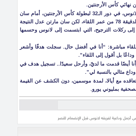
من نهائي كأس الأرجنتين.
وخاض أيالا، آخر مبارياته مع فريقه لانوس، في دور الـ32 لبطولة كأس الأرجنتين، أمام سان
مارتن، وافتتح التسجيل لفريقه في الدقيقة 78 من عمر اللقاء، لكن سان مارتن عدل النتيجة
ة إلى ركلات الترجيح، التي ابتسمت إلى لانوس وحسمها
لقاء مباشرة: “أنا في أفضل حال. سجلت هدفًا وأشعر
وداعًا بل أقول إلى اللقاء”.
 أيضًا قدمت ما لديّ، وأرحل سعيدًا.. تسجيل هدف في
وداع مثالي بالنسبة لي”.
 تعاقده مع أيالا، لمدة موسمين، دون الكشف عن القيمة
الصحفية بمليوني يورو.
ا في أجمل وداعية لفريقه لانوس قبل الإنضمام للنصر