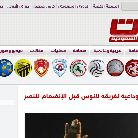
النسخة الكفية
الدوري السعودي
كأس فيصل
دوري الأولى
دو
دوري الناشئين
راسلنا
اعلن معنا
هامة
عربية وعالمية
صحافة
محليات
مقالات
فيديو وصور
 وداعية لفريقه لانوس قبل الإنضمام للنصر