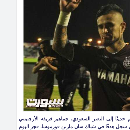
ضم حديثًا إلى النصر السعودي، جماهير فريقه الأرجنيتني
 سجل هدفًا في شباك سان مارتن فورموسا، فجر اليوم