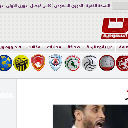
النسخة الكفية
الدوري السعودي
كأس فيصل
دوري الأولى
دو
دوري الناشئين
راسلنا
اعلن معنا
هامة
عربية وعالمية
صحافة
محليات
مقالات
فيديو وصور
ي