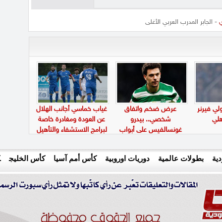
ي
- الجابر المدرب العربي الأغلى
ي فيرنر
عرض ضخم واتفاق
غياب خماسي أجانب الهلال
لي
شخصي.. بيدرو
عن العودة ومغادرة خاصة
غونسالفيس على أبواب
لبرامج الاستشفاء والتأهيل
الانتقال إلى الاتحاد
ية
بطولات عالمية
دوريات اوروبية
كأس أمم آسيا
كأس الخليج
ك