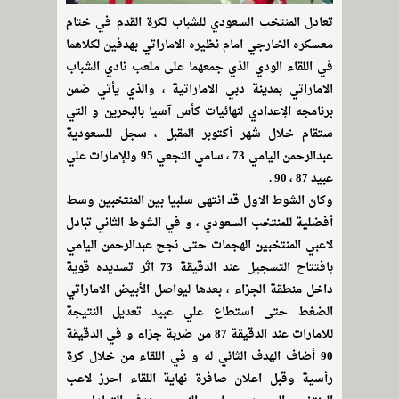
تعادل المنتخب السعودي للشباب لكرة القدم في ختام
معسكره الخارجي امام نظيره الاماراتي بهدفين لكلاهما
في اللقاء الودي الذي جمعهما على ملعب نادي الشباب
الاماراتي بمدينة دبي الاماراتية ، والذي يأتي ضمن
برنامجه الإعدادي لنهائيات كأس آسيا بالبحرين و التي
ستقام خلال شهر أكتوبر المقبل ، سجل للسعودية
عبدالرحمن اليامي 73 ، سامي النجعي 95 وللإمارات علي
عبيد 87 ، 90 .
وكان الشوط الاول قد انتهى سلبيا بين المنتخبين وسط
أفضلية للمنتخب السعودي ، و في الشوط الثاني تبادل
لاعبي المنتخبين الهجمات حتى نجح عبدالرحمن اليامي
بافتتاح التسجيل عند الدقيقة 73 اثر تسديده قوية
داخل منطقة الجزاء ، بعدها ليواصل الأبيض الاماراتي
الضغط حتى استطاع علي عبيد تعديل النتيجة
للامارات عند الدقيقة 87 من ضربة جزاء و في الدقيقة
90 أضاف الهدف الثاني له و في اللقاء من خلال كرة
رأسية وقبل اعلان صافرة نهاية اللقاء احرز لاعب