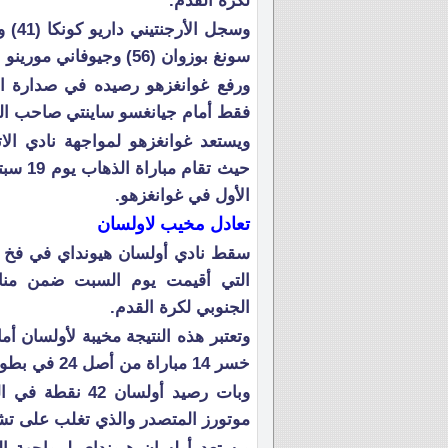
لكرة القدم.
سونغ بوزوان (56) وجيوفاني مورينو (81) هدفي شنغهاي.
فقط أمام جيانغسو ساينتي صاحب الم
الأول في غوانغزهو.
تعادل مخيب لاولسان
التي أقيمت يوم السبت ضمن مناف
الجنوبي لكرة القدم.
خسر 14 مباراة من أصل 24 في بطولة الدوري هذا الموسم.
موتورز المتصدر والذي تغلب على تشونام دراغونز 3-