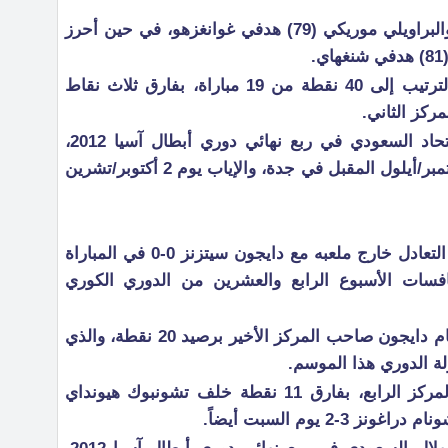
وسجل الأرجنتيني داريو كونكا (41) والبراويلي موريكي (79) هدفي غوانغزهو، في حين أحرز
ورفع غوانغزهو رصيده في صدارة الترتيب إلى 40 نقطة من 19 مباراة، بفارق ثلاث نقاط
ركز الثاني.
ويستعد غوانغزهو لمواجهة نادي الاتحاد السعودي في ربع نهائي دوري أبطال آسيا 2012،
حيث تقام مباراة الذهاب يوم 19 سبتمبر/أيلول المقبل في جدة، والإياب يوم 2 أكتوبر/تشرين
سقط نادي أولسان هيونداي في فخ التعادل خارج ملعبه مع دايجون سيتزنز 0-0 في المباراة
سات الأسبوع الرابع والعشرين من الدوري الكوري
وتعتبر هذه النتيجة مخيبة لأولسان أمام دايجون صاحب المركز الأخير برصيد 20 نقطة، والذي
وبات رصيد أولسان 42 نقطة في المركز الرابع، بفارق 11 نقطة خلف تشونبوك هيونداي
2 يوم السبت أيضاً.