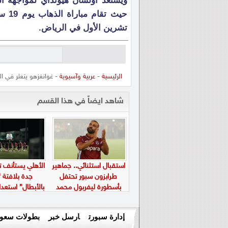
تشرين الأول في الرياض.
الرئيسية
-
عربية وآسيوية
- غوانغزهو يتعثر في ا
شاهد ايضاً في هذا القسم
استقبال استثنائي.. جماهير
الأهلي يستأنف ت
طرابزون سبور تحتفل
جدة بلافتة “
بأسطورة ليفربول محمد
بالأبطال” استعدا
صلاح في “بابارا بارك”
الجديد
إدارة سبورت
ارسل خبر
بطولات سعود