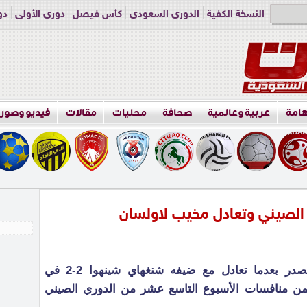
النسخة الكفية
الدوري السعودي
كأس فيصل
دوري الأولى
دو
دوري الناشئين
راسلنا
اعلن معنا
هامة
عربية وعالمية
صحافة
محليات
مقالات
فيديو وصور
 الصيني وتعادل مخيب لاولسان
تعثر نادي غوانغزهو ايفرغراند المتصدر بعدما تعادل مع ضيفه شنغهاي شينهوا 2-2 في
من منافسات الأسبوع التاسع عشر من الدوري الصيني