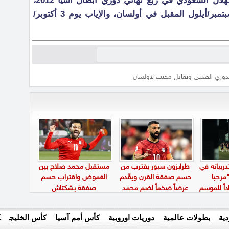
ويستعد أولسان هيونداي لمواجهة الهلال السعودي في ربع نهائي دوري أبطال آسيا 2012،
حيث تقام مباراة الذهاب يوم 19 سبتمبر/أيلول المقبل في أولسان، والإياب يوم 3 أكتوبر/
لدوري الصيني وتعادل مخيب لاولسان
دريباته في
طرابزون سبور يقترب من
مستقبل محمد صلاح بين
مرحبا
حسم صفقة القرن ويقّدم
الغموض واقتراب حسم
داً للموسم
عرضاً ضخماً لضم محمد
صفقة بشكتاش
صلاح
ية
بطولات عالمية
دوريات اوروبية
كأس أمم آسيا
كأس الخليج
ك