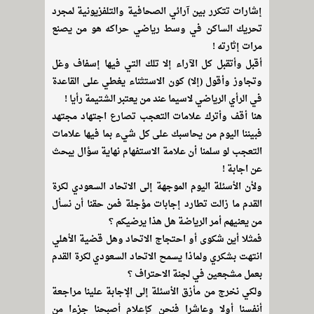
إشارات تتكرر بين آرائي الصحافية والتلفزيونية لمجرد
تحريك الساكن في وسط رياضي حراكه هو من يصنع
مرات إثارته !
أقبل وأتقبل كل الآراء إلا تلك التي فيها إسفاف وغل
وتجاوز وأقول (إلا) كون الاستثناء يغطي على القاعدة
في الرأي الرياضي لاسيما عند من يعتبر الشتيمة رأيا !
هنا أقف وأترك علامات التعجب تصارع اجتهاد مجتهد
فبيننا اليوم من يحاسبك على كل شيء بما فيها علامات
التعجب لو سلمنا أن علامة الاستفهام نهاية سؤال يبحث
عن اجابة !
ولأن الأسئلة اليوم الموجهة إلى الاتحاد السعودي لكرة
القدم ما زالت تطارد إجابات مؤجلة فمن حقنا أن نسأل
من يعنيهم أمر الرياضة هل هذا يرضيكم ؟
فمثلا أين شكوى أو احتجاج الاتحاد وهل قضية الأهلي
انتهت بشكري ولماذا يسمح الاتحاد السعودي لكرة القدم
بعمل مشجعين في لجنة الاحتراف ؟
ولكي نخرج من مأزق الأسئلة إلى الإجابة علينا مراجعة
أنفسنا أولا وعاشرا فنحن كإعلام أصبحنا جزءا من