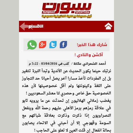
شارك هذا الخبر!
أكشن والنادي !
أحمد الشمراني عكاظ /
كتب في 03/04/2016 - 5:22 م
نرتبك حينما يكون الحديث عن الأندية وتبدأ النبرة تتغير
بل إن المفردات تأخذ مسارا آخر يصل أحيانا حد التجاوز
على اللغة وكينونتها ولم أقل خصوصيتها لأن هذه
الخصوصية حق خاص وحصري لنا معشر السعوديين !
يغضب زملائي الهلاليون إن تحدثت عن ما يرويه تابو
في علاقة رمزهم برمز الأهلي عليهم رحمة الله وينفعل
النصراويون إذا ذكرت وذكرت بعلاقة شباكهم مع
السومة وقهوجي إلا أن أحبتي في الاتحاد يصابون
بحالة انفعال إن قلت العين لا تعلو على الحاجب !