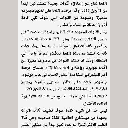
beIN تعلن عن إطلاق9 قنوات جديدة للمشتركين ابتداً
من 1 أبريل 2016، وقد حرصت beIN على تقديم مجموعة
متميزة ومتنوعة من القنوات التي سوف تلبي كافة
أذواق العائلة من نساء وأطفال .
ومن القنوات الجديدة هناك قناتين واحدة متخصصة في
عرض الافلام الجديدة وهي قناة beIN Movies 4 و
والأخرى قناة الاطفال المميزة be Junior . ,وقد لاقت
قنوات beIN Movies 1,2,3 للأفلام نجاحاً باهراً في
المنطقة وذلك لما تملكة القنوات من مجموعة مميزة من
أفلام هوليود وبإطلاق beIN Movies 4 ستتاح فرصة
أكبر للمشتركين لمشاهدة أفضل الأفلام في عالم هوليود.
وتحرص beIN على أطلاق محتوى متنوع ومتميز
للأطفال في المنطقة لذالك تم العمل بجد لأطللاق قناة
be JUNIOR التي سوف تصبح من القنوات الترفيهية
الرائده للأطفال.
ليس هذا كل شيء beIN سوف تضيف ثلاث قنوات
جديدة من ديسكفري العالمية كقناة فتافيت وهي قناة
الطبخ الأكثر تميزا مع عدد كبير جداً من عشاق الطبخ