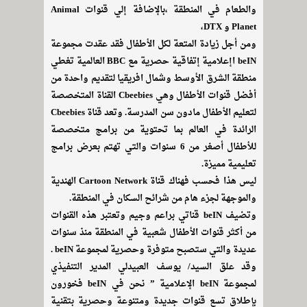
والطعام في المنطقة ،بالإضافة إلي قنوات Animal
Planet و DTX،
ومن أجل زيادة المتعة لكل الأطفال فقد عقدت مجموعة
beIN اإعلامية إتفاقية حصرية مع BBC العالمية تغطي
منطقة الشرق الأوسط وشمال افريقيا لتقديم واحدة من
أفضل قنوات الأطفال وهي Cbeebies القناة المتخصصة
لتعليم الأطفال مادون سن المدرسة. وتعد قناة Cbeebies
الرائدة في العالم بما تحتوية من برامج متخصصة
للأطفال أصغر من 6 سنوات والتي تهتم بعرض برامج
تعليمية مميزة.
ليس هذا فحسب فهناك قناة Cartoon Network الهندية
والموجهة لجزء هام من شرائح السكان في المنطقة.
وتضيف beIN قناتي براعم وجيم وتعتبر هذه القنوات
من أكثر قنوات الأطفال شعبية في المنطقة منذ سنوات
عديدة والتي ستصبح متوفرة وحصرية لمجموعة beIN .
وقد علق السيد/ يوسف العبيدلي المدير التنفيذي
لمجموعة beIN الإعلامية ” نحن في beIN فخورون
بإطلاق تسع قنوات جديدة ومتنوعة وحصرية بتقنية