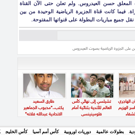
 المعلق حسن العيدروس. ولم تعلن حتى الآن القناة
راة. فيما كانت قناة الجزيرة الرياضية الوحيدة من بين
 نقل جميع مباريات البطولة على قنواتها المفتوحة.
ين على الجزيرة الرياضية بصوت العيدروس
ن الهاجري
تشيلسي إلى نهائي كأس
طارق السعيد
سر الهزيم
العالم للأندية بثنائية أمام
يكتب..”محبوب الجماهير
لشفاء
فلومينينسي
الاتحادية عبدالله فلاته”
ية
بطولات عالمية
دوريات اوروبية
كأس أمم آسيا
كأس الخليج
ك