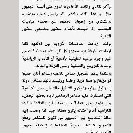
وآخر للنادي وكانت الأحاديث تدور على ألسنة الجمهور
مثل أن هذا اللاعب لاعب نادٍ وليس لاعب منتخب،
والشكوى من إحجام الجمهور عن حضور مباريات
المنتخب إذا قيست بأعداد حضور مشجعي حضور
الأندية.
وكلما ازدادت المنافسات الكروية بين الأندية كلما
ازدادت الفرقة بين جمهور كل نادٍ.. كان يحدث ذلك من
غير وجود توعية تثقيفية بأهمية أن الألعاب الرياضية
وجدت للترويح والتسلية وليس للفرقة والتنابذ..
وعندما يظهر تسجيل صوتي للاعب (سواء أكان حقيقا
أو مزيفا) واصفا فريقا وطنيا ورئيسه بأنهما يمثلان دولة
إسرائيل ورئيسها يكون التمثيل دالا على عمق الكراهية
التي استقرت عليه مشاعر الجماهير تجاه بعضها البعض..
وأن يقوم رجل بعملية حرق شعار نادٍ والتلفظ بألفاظ
الكراهية أمام أطفاله يكون ممثلا جيدا لما وصلت إليه
حالة التشجيع بين الجمهور من تثوير للمشاعر ودفع
الآخرين لاعتماد طريقة المشاحنات لإغاظة جمهور
الأندية المنافسة.