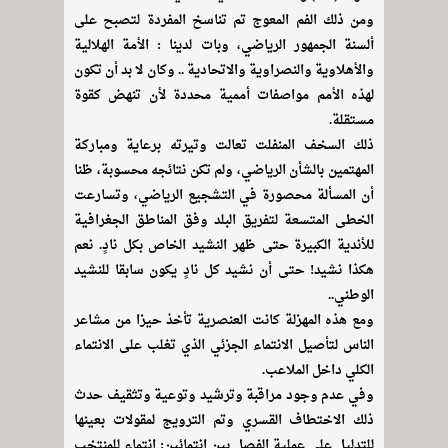
ومن ذلك الفم المعوج تم تناسخ المفردة لتصبح على
ألسنة الجمهور الرياضي، وبات لدينا : الأمة الهلالية
والأهلاوية والنصراوية والاتحادية .. وكان لا بد أن تكون
لهذه الأمم مواصفات أممية محددة لأن تنهض كقوة
مستقلة.
ذلك السخف المنفلت تعالت وتيرته برعاية ومباركة
المهتمين بالشأن الرياضي، ولم تكن نتائجه محسوبة، ظنا
أن المسألة محصورة في التشجيع الرياضي، وتسارعت
الخطى المتسعة لتفريق البلد وفق المناطق الجغرافية
للأندية الكبيرة حتى ظهر النشيد الخاص بكل نادٍ. نعم
هكذا نشيد! حتى أن نشيد كل نادٍ يكون سابقا للنشيد
الوطني..
ومع هذه المهزلة كانت العنصرية تأخذ حيزا من مشاعر
الناس لتأصيل الانتماء الجزئي الذي تغلب على الانتماء
الكلي داخل الملاعب.
وفي عدم وجود مراقبة وترشيد وتوعية وتثقيف حدث
ذلك الاختطاف القسري وتم الترويج لمقولات بعينها
للتدليل على عملية الفصل بين انتمائين: انتماء للمنتخب