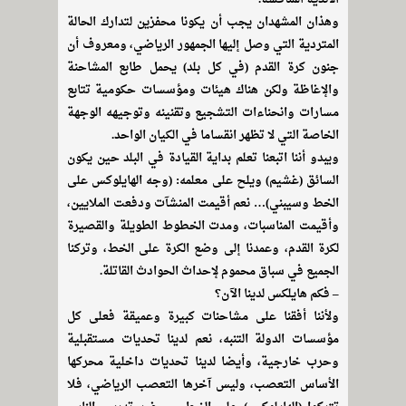
وهذان المشهدان يجب أن يكونا محفزين لتدارك الحالة
المتردية التي وصل إليها الجمهور الرياضي، ومعروف أن
جنون كرة القدم (في كل بلد) يحمل طابع المشاحنة
والإغاظة ولكن هناك هيئات ومؤسسات حكومية تتابع
مسارات وانحناءات التشجيع وتقنينه وتوجيهه الوجهة
الخاصة التي لا تظهر انقساما في الكيان الواحد.
ويبدو أننا اتبعنا تعلم بداية القيادة في البلد حين يكون
السائق (غشيم) ويلح على معلمه: (وجه الهايلوكس على
الخط وسيبني)… نعم أقيمت المنشآت ودفعت الملايين،
وأقيمت المناسبات، ومدت الخطوط الطويلة والقصيرة
لكرة القدم، وعمدنا إلى وضع الكرة على الخط، وتركنا
الجميع في سباق محموم لإحداث الحوادث القاتلة.
– فكم هايلكس لدينا الآن؟
ولأننا أفقنا على مشاحنات كبيرة وعميقة فعلى كل
مؤسسات الدولة التنبه، نعم لدينا تحديات مستقبلية
وحرب خارجية، وأيضا لدينا تحديات داخلية محركها
الأساس التعصب، وليس آخرها التعصب الرياضي، فلا