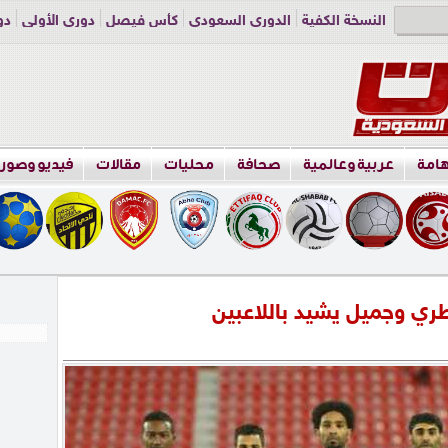
النسخة الكفية
الدوري السعودي
كأس فيصل
دوري الأولى
دو
دوري الناشئين
راسلنا
اعلن معنا
هامة
عربية وعالمية
صحافة
محليات
مقالات
فيديو وصور
ري وجميل يشيد باللاعبين