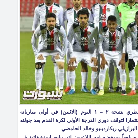
فاز فريق الاتفاق على الشمال القطري بنتيجة ٢ – ١ اليوم (الاثنين) في أولى مبارياته
مارا لتوقف دوري الدرجة الأولى لكرة القدم بعد جولته
لبرازيلي ريكاردينيو وخالد الحامضي.
باً صباحياً سيخضع فيه اللاعبون لتدريبات استشفائية في