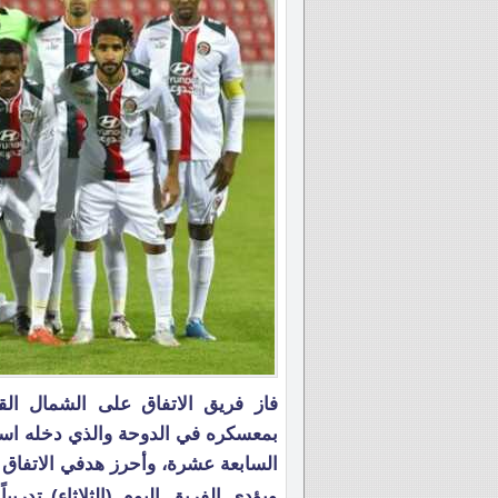
بمعسكره في الدوحة والذي دخله استث
السابعة عشرة، وأحرز هدفي الاتفاق ا
ويؤدي الفريق اليوم (الثلاثاء) تدري