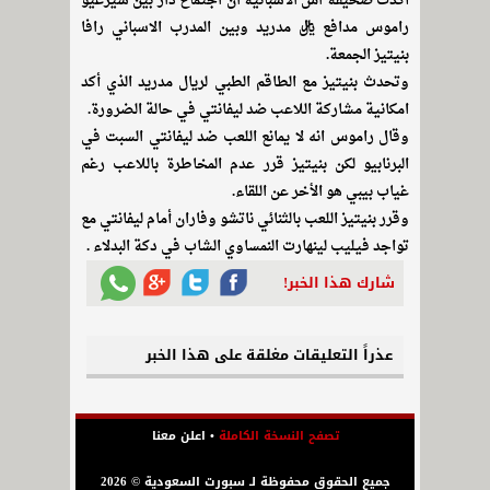
أكدت صحيفة اس الاسبانية ان اجتماع دار بين سيرغيو
راموس مدافع ريال مدريد وبين المدرب الاسباني رافا
بنيتيز الجمعة.
وتحدث بنيتيز مع الطاقم الطبي لريال مدريد الذي أكد
امكانية مشاركة اللاعب ضد ليفانتي في حالة الضرورة.
وقال راموس انه لا يمانع اللعب ضد ليفانتي السبت في
البرنابيو لكن بنيتيز قرر عدم المخاطرة باللاعب رغم
غياب بيبي هو الأخر عن اللقاء.
وقرر بنيتيز اللعب بالثنائي ناتشو وفاران أمام ليفانتي مع
تواجد فيليب لينهارت النمساوي الشاب في دكة البدلاء .
شارك هذا الخبر!
عذراً التعليقات مغلقة على هذا الخبر
تصفح النسخة الكاملة
•
اعلن معنا
جميع الحقوق محفوظة لـ سبورت السعودية © 2026