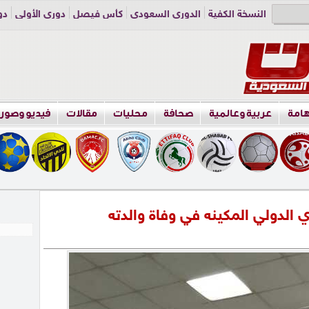
النسخة الكفية
الدوري السعودي
كأس فيصل
دوري الأولى
دو
دوري الناشئين
راسلنا
اعلن معنا
هامة
عربية وعالمية
صحافة
محليات
مقالات
فيديو وصور
زي الدولي المكينه في وفاة والدته