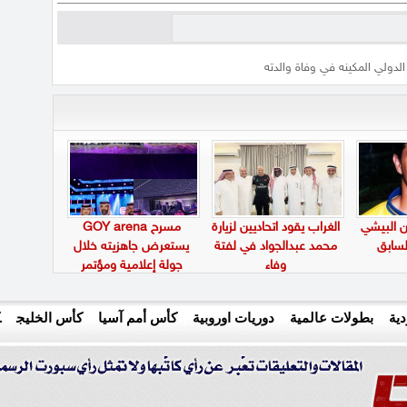
 الدولي المكينه في وفاة والدته
ن البيشي
الغراب يقود اتحاديين لزيارة
مسرح GOY arena
لسابق
محمد عبدالجواد في لفتة
يستعرض جاهزيته خلال
وفاء
جولة إعلامية ومؤتمر
صحفي بالدمام
ية
بطولات عالمية
دوريات اوروبية
كأس أمم آسيا
كأس الخليج
ك