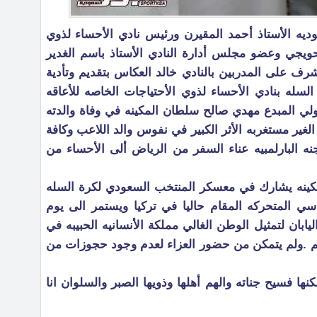
عوديه الأستاذ أحمد المقيرن ورئيس نادي الأحساء لذوي
لحويجي وعضو مجلس أدارة النادي الأستاذ باسم الغدير
رف على المدربين بالنادي خالد العكاس بتقديم وتأدية
لسله بنادي الأحساء لذوي الأحتياجات الخاصه للأعاقه
ولي المبدع مهدي صالح سلطان المكينه في وفاة والدته
 الغير مستغربه الأثر الكبير في نفوس والد اللاعب وكافة
 البارلمبيه عناء السفر من الرياض ألى الأحساء من
مكينه يشارك في معسكر المنتخب السعودي لكرة السله
سي المتحركه المقام حاليا في تركيا ويستمر الى يوم
يابان لتمثيل الوطن الغالي مملكة الأنسانيه الحبيبه في
لم .ولم يتمكن من حضور العزاء لعدم وجود حجوزات من
نها فسيح جناته والهم أهلها وذويها الصبر والسلوان انا