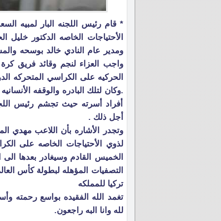
* قام رئيس اللجنه البار لمبيه الس
الأحتياجات الخاصه الدكتور خليل ا
ومدير عام النادي خالد بوسحه والمش
واجب العزاء لنجم وقائد فريق كرة ا
الحركيه على الكراسي المتحركه الد
.وكان لتلك البادره والوقفه الأنسانيه
أفراد أسرته حيث تجشم رئيس اللجنه
أجل ذلك .
وتجدر الأشاره بأن اللاعب مهدي ال
لذوي الأحتياجات الخاصه على الكرا
الخميس القادم وسيغادر بعدها الى ال
التصفيات المؤهله لبطولة كأس العا
تركيا للمملكه
تغمد الله الفقيده بواسع رحمته وأسك
لله وانا البه راجعون.