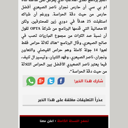
اعتبر برنامج صدى الملاعب الذي يعرض على شاشة قناة
ام بي سي أن حارس نجران ناصر الصيعري أفضل
حارس من حيث دقة الحراسة. وبرغم أن شباكه
استقبلت 25 هدفاً في دوري زين للمحترفين, ولكن
الاحصائية التي قدمها البرنامج من شركة OPTA تقول
أن نسبة صد الكرات من مجموع المباريات تصب في
صالح الصيعري, وقال البرنامج “هناك ثلاثة حراس فقط
لعبوا 14 جولة كاملة وهم حراس الفيصلي والتعاون
ونجران، ناصر الصيعري، وفهد الثنيان، وتيسير ال تنيف،
فيما يعتبر ناصر الصعيري الأفضل بين الحراس الثلاثة
من حيث دقة الحراسة”.
شارك هذا الخبر!
عذراً التعليقات مغلقة على هذا الخبر
تصفح النسخة الكاملة
•
اعلن معنا