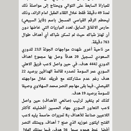
للمباراة السابعة على التوالي ويحتاج إلى مواصلة ذلك
لمدة 49 دقيقة فقط خلال اللقاء المقبل امام الرائد، وذلك
ليحطم الرقم القياسي المسجل باسم (فايز السبيعي)
حارس الاتفاق السابق، لعدد المباريات التي خاضها دون
أن تهتز شباكه حيث لم تسكن شباكه أي أهداف طوال
763 دقيقة.
من ناحية أخرى شهدت مواجهات الجولة الـ23 للدوري
السعودي تسجيل 20 هدفاً وصل بها مجموع اهداف
الدوري لـ444 هدف، في حين واصل لاعب فريق الاهلي
السوري عمر السومة تصدره لقائمة الهدافين برصيد 22
هدف رغم عدم مشاركته مع فريقه خلال مواجهته
الفيصلي، فيما بقى مهاجم النصر محمد السهلاوي وصيفا
للسومة برصيد 19 هدف.
كذلك لم يتغير ترتيب (صانعي الأهداف) حين واصل
لاعب التعاون السوري جهاد الحسين أفضليته كأكثر
اللاعبين صناعة للأهداف بـ8 تمريرات حاسمة يليه لاعب
الفتح ايلتون خوزيه الذي صنع 7 أهداف. ويمتلك النصر
أفضل خط هجوم سجل 56 هدف، فيما يمتلك الهلال