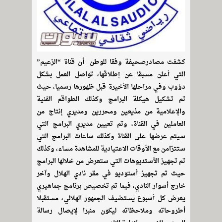
كشفت مصادرصحيفة وفقا للوطن أن قناة “الزعيم”
التي أعلن مسبقا عن إطلاقها، تواصل العمل بشكل
دؤوب وفي مراحلها الأخيرة قبل ظهورها رسميا، حيث
تم تشكيل هيكلة البرامج وكذلك الطواقم الفنية
والإعلامية من مذيعين ومحررين ومديري إنتاج من
العاملين في القناة، وتم تعيين مديري البرامج التي
سيتم عرضها على القناة وكذلك ساعات البرامج التي
ستتزامن مع الأوقات الاعتيادية للمشاهدة مساء، وكذلك
تم تجهيز الأستديوهات التي ستعرض من خلالها البرامج
حيث تم تجهيز أستوديو في مقر نادي الهلال وآخر
خارج أسوار النادي، فيما تم تخصيص برنامج جماهيري
يعرض كل أسبوع يستضيف الجمهور الهلالي، مستقبلا
أطروحاته وملاحظاته ليكون منبرا لإيصال رسالة