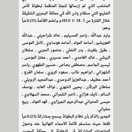
المنتخب الذي تم إرسالها للجنة المنظمة لبطولة كأس
الخليج التي ستقام بإذن الله في مملكة البحرين الشقيقة
خلال الفترة من 5 ـ 18 /1 /2013م وتضم القائمة (35) لاعباً
وهم:
وليد عبدالله , ياسر المسيليم , خالد شراحيلي , عبدالله
العويشير , أسامه المولد , أسامه هوساوي , كامل الموسى
, عقيل بلغيث , بدر النخلي , منصور الحربي , سلطان
البيشي , خالد الغامدي , أحمد عسيري , معتز الموسى ,
تيسير الجاسم , مصطفى بصاص , حسين المقهوي , ياسر
الشهراني , ابراهيم غالب , سعود كريري , سلمان الفرج ,
أحمد عطيف , عبدالعزيز الدوسري , عبدالمجيد الرويلي ,
سلطان البرقان , يحيى الشهري , نواف العابد , يوسف
السالم , نايف هزازي , ناصر الشمراني , محمد السهلاوي ,
عيسى المحياني عبدالرحيم الجيزاوي , فهد المولد , ربيع
سفياني.
الجدير بالذكر بأن نظام البطولة يسمح بمشاركة (23) لاعباً
فقط حيث ستسلم قائمة الأسماء النهائية عند وصول
المنتخبات المشاركة في البطولة إلى مملكة البحرين