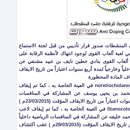
ى المنشطات صدور قرار تأديبي من قبل لجنة الاستماع
ات بحق 3 رياضيين في لعبة ألعاب القوى لوجود انتهاك لأنظمة الرقابة على
ألعاب القوى بنادي حطين نايف بن عبيد مشنفي عن
اً وخارجياً لمدة أربع سنوات اعتباراً من تاريخ الايقاف
/ 19-noretiocholanolone + 19-norandrosterone في العينة الخاصة به ، كما تم إيقاف
حمد بن يحيى يوسف عن المشاركة في المنافسات
الرياضية داخلياً وخارجياً لمدة أربع سنوات اعتباراً من تاريخ الايقاف المؤقت (23/03/2015م )
عقب اكتشاف المادة المحظورة / Stanozolol في العينة الخاصة به ، كما تم إيقاف لاعب
مد خليفه عن المشاركة في المنافسات الرياضية داخلياً
وخارجياً لمدة أربع سنوات اعتباراً من تاريخ الايقاف المؤقت (29/03/2015م ) عقب اكتشاف