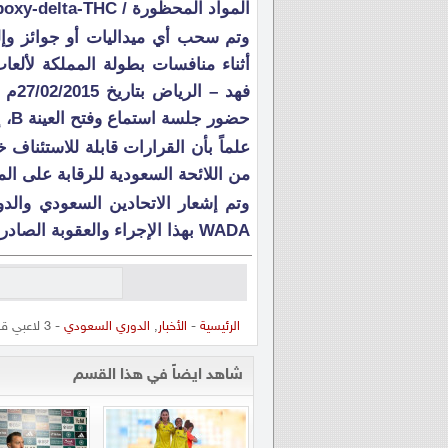
المواد المحظورة / Amphetamine + 11-nor-9-Carboxy-delta-THC في العينة الخاصة به.
وتم سحب أي ميداليات أو جوائز وإلغا
أثناء منافسات بطولة المملكة لألعاب
فهد 
حضور جلسة استماع وفتح العينة B، إلا أن اللاعبين تنازلوا عن حقهم في فتح العينة B،
من اللائحة السعودية للرقابة على ا
وتم إشعار الاتحادين السعودي والدو
WADA بهذا الإجراء والعقوبة الصادرة بحق اللاعبين لاعتماد تنفيذها.
الرئيسية
-
الأخبار
,
الدوري السعودي
- 3 لاعبي قوى ينتهكون أنظمة الرقابة على المنشطات
شاهد ايضاً في هذا القسم