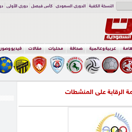
النسخة الكفية
الدوري السعودي
كأس فيصل
دوري الأولى
دو
دوري الناشئين
راسلنا
اعلن معنا
هامة
عربية وعالمية
صحافة
محليات
مقالات
فيديو وصور