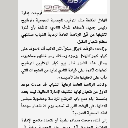
أرجعت إدارة
الهلال المكلفة ملف الترتيب للجمعية العمومية وترشيح
رئيس جديد، لأعضاء شرف النادي، كاشفة بأن فترة
تكليفها من قبل الرئاسة العامة لرعاية الشباب ستنتهي
مطلع شعبان المقبل.
وزادت: «الوقت لايزال مبكراً، لكن الأكيد أنه لاخوف على
كيان كبير كالهلال بوجود رجالاته ومن خلفهم جماهيره،
ومثل هذه الأمور تدار بين كبار الهلاليين لترشيح
كفاءات قادرة على قيادة النادي لمزيد من المنجزات التي
دأب على تحقيقها منذ تأسيسه».
وكانت الرئاسة العامة لرعاية الشباب قد حددت موعد
الأول من شعبان نهاية لتكليف الإدارة الحالية، ليتم بعده
بخمسة أيام فتح باب الترشح للرئاسة وعضوية مجلس
الإدارة، في الوقت الذي تم تحديد يوم 21 شعبان موعداً
لعقد الجمعية العمومية.
إلى ذلك، رجحت مصادر علمية أن تتحدد ملامح الإدارة
الهلالية الجديدة قبل موعد عقد الجمعية رغبة في