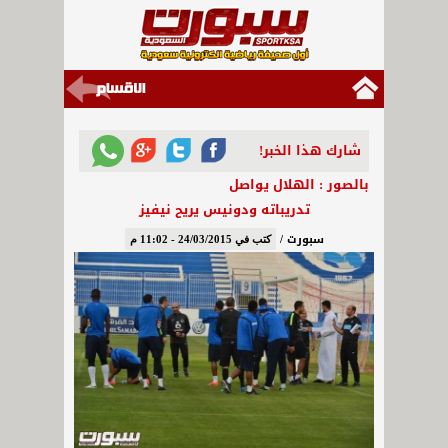
شارك هذا الخبر!
بالصور : الهلال يواصل
تدريباته ودونيس يريح نيفيز
سبورت /
كتب في 24/03/2015 - 11:02 م