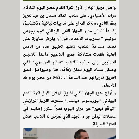
واصل فريق الهلال الأول لكرة القدم عصر اليوم الثلاثاء
مرانه الأعتيادي، على ملعب الملك سلمان بن عبدالعزيز
بمقر النادي، وتركز المران على تدريبات لياقية وتكتيكية،
إذ بدأ المران مدير الجهاز الفني اليوناني “جوريجوس
دونيس” بتدريبات الأحماء، قبل أن يفرض مناورة على
نصف مساحة الملعب تخللها تطبيق عدد من الجمل
الفنية شهدت مشاركة جميع اللاعبين ماعدا اللاعبين
الدوليين، إلى جانب اللاعب “سالم الدوسري” الذي
يحتفل مساء اليوم بحفل زفافه، هذا وسيواصل لاعبو
الفريق تدريباتهم عند الساعة الـ 04:30 من عصر يوم غد
الأربعاء.
و أراح مدير الجهاز الفني لفريق الهلال الأول لكرة القدم
اليوناني “جوريجوس دونيس” محترف الفريق البرازيلي
“تياقو نيفيز” عن مران اليوم؛ نظراً لتكرر إصابته في
عضلات البطن جراء الجهد الذي تعرض له اللاعب خلال
الفترة السابقة.