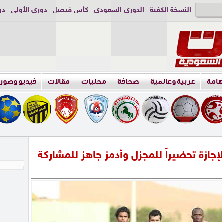
النسخة الكفية
الدوري السعودي
كأس فيصل
دوري الأولى
دو
دوري الناشئين
راسلنا
اعلن معنا
هامة
عربية وعالمية
صحافة
محليات
مقالات
فيديو وصور
لإجازة تحضيراً للمجزل وأدمز جاهز للمشاركة