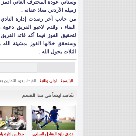
وستأتي عودة المحترف الغاني أدمز م
زميله الأردني معاذ عفانه .
من جانب آخر رصدت إدارة النادي 
البقاء ، وقدم لاعبو الفريق دعوة 
لتحقيق الفوز فيما أكد قائد الفري
وسنحقق خلالها الفوز بمشيئة الله و
الثلاث بحول الله .
الرئيسية
-
اولى وثانية
- الفيحاء يعود للتمارين بع
شاهد ايضاً في هذا القسم
دوري يلو: التعادل السلبي
مجلس إدارة راب