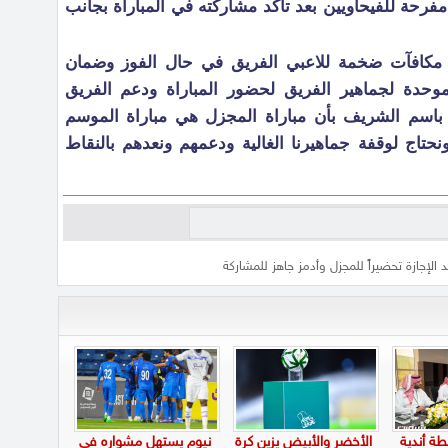
فرحة للفيحاويين بعد تأكد مشاركته في المباراة بجانب
مكافآت ضخمة للاعبي الفريق في حال الفوز وضمان
موحدة لجماهير الفريق لحضور المباراة ودعم الفريق
ق باسم الشريف بأن مباراة المجزل هي مباراة الموسم
نحتاج لوقفة جماهيرنا الغالية ودعمهم ونعدهم بالنقاط
د الإجازة تحضيراً للمجزل وأدمز جاهز للمشاركة
طة أندية
الأخضر والأبيض يزين كرة
نيوم يستهل مشواره في