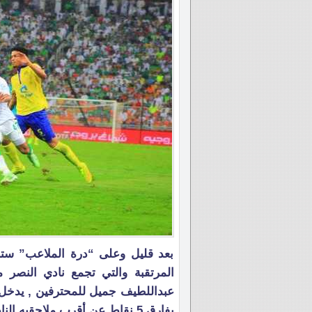
بعد قليل وعلى “درة الملاعب” ستاد
بفارق 5 نقاط عن أقرب ملاحقيه النادي الأهلي الذي يحتل مركز الوصافة برصيد 43 نقطة .