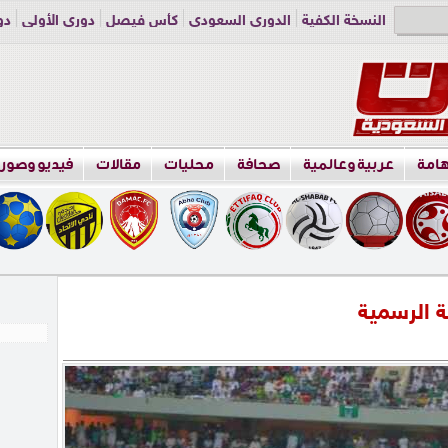
النسخة الكفية
الدوري السعودي
كأس فيصل
دوري الأولى
دو
دوري الناشئين
راسلنا
اعلن معنا
هامة
عربية وعالمية
صحافة
محليات
مقالات
فيديو وصور