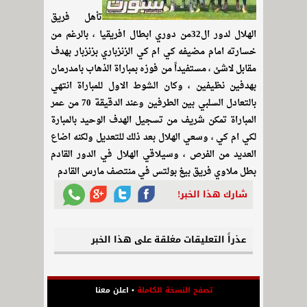
تأهل فريق
الهلال لدور ال32من دوري ابطال افريقيا ، بالرغم من
خسارته امام مضيفه كي ام كي الزنزباري بزنزبار بهدف
مقابل لاشئ ، مستفيداً من فوزه بمباراة الذهاب بامدرمان
بهدفين نظيفين ، وكان الشوط الاول للمباراة انتهي
بالتعادل السلبي بين الطرفين وعند الدقيقة 70 من عمر
المباراة تمكن شريف من تسجيل الهدف الوحيد بالمبارة
لكي ام كي ، وسعي الهلال بعد ذلك للتعديل ولكنه اضاع
العديد من الفرص ، وسيلاقي الهلال في الدور القادم
بطل ملاوي فريق بيغ بولتس في منتصف مارس القادم
شارك هذا الخبر!
عذراً التعليقات مغلقة على هذا الخبر
تصفح النسخة الكاملة
•
اعلن معنا