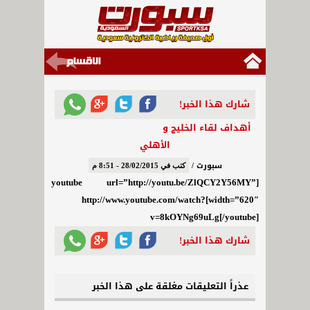
شارك هذا الخبر!
أهداف لقاء الخليج و
الأهلي
سبورت /
كتب في 28/02/2015 - 8:51 م
[youtube url=”http://youtu.be/ZlQCY2Y56MY”
width=”620″]http://www.youtube.com/watch?
v=8kOYNg69uLg[/youtube]
شارك هذا الخبر!
عذراً التعليقات مغلقة على هذا الخبر