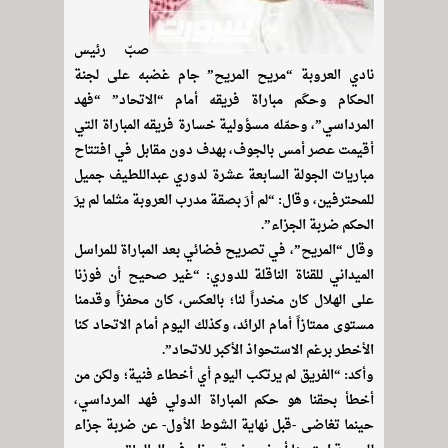
صبّ رئيس
نادي العروبة “مريح المريح” جام غضبه على لجنة
الحكام وحكَم مباراة فريقه أمام “الاتحاد” “فهد
المرداسي”، وحمّله مسؤولية خسارة فريقه المباراة التي
أقيمت عصر أمس بالجوف، بهدف دون مقابل في افتتاح
مباريات الجولة السابعة عشرة لدوري عبداللطيف جميل
للمحترفين، وقال: “لم أرَ بصقة مدرب العروبة مثلما لم يرَ
الحكم ضربة الجزاء”.
وقال “المريح”، في تصريح فضائي بعد المباراة للمراسل
الميداني للقناة الناقلة للدوري: “غير صحيح أن فوزنا
على الهلال كان مخدراً لنا؛ بالعكس، كان محفزاً وقدمنا
مستوى ممتازاً أمام الرائد، وكذلك اليوم أمام الاتحاد كنا
الأخطر برغم الاستحواذ الأكبر للاتحاد”.
وأكد: “الفريق لم يرتكب اليوم أي أخطاء فنية؛ ولكن من
أخطأ بحقنا هو حكم المباراة الدولي فهد المرداسي،
حينما تغاضى -قبل نهاية الشوط الأول- عن ضربة جزاء