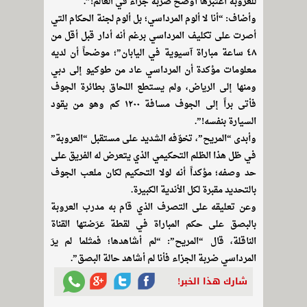
للعروبة اعتبرها أوضح ضربة جزاء في العالم!”.
وأضاف: “أنا لا ألوم المرداسي؛ بل ألوم لجنة الحكام التي
أصرت على تكليف المرداسي برغم أنه أدار قبل أقل من
٤٨ ساعة مباراة آسيوية في اليابان”؛ موضحاً أن لديه
معلومات مؤكدة أن المرداسي عاد من طوكيو إلى دبي
ومنها إلى الرياض، ولم يستطع اللحاق بطائرة الجوف
فأتى براً إلى الجوف مسافة ١٢٠٠ كم وهو من يقود
السيارة بنفسه!”.
وأبدى “المريح”، تخوّفه الشديد على مستقبل “العروبة”
في ظل هذا الظلم التحكيمي الذي يتعرض له الفريق على
حد وصفه؛ مؤكداً أنه لولا التحكيم لكان ملعب الجوف
بالتحديد مقبرة لكل الأندية الكبيرة.
وعن تعليقه على التصرف الذي قام به مدرب العروبة
بالبصق على حكم المباراة في لقطة عَرَضتها القناة
الناقلة، قال “المريح”: “لم أشاهدها؛ فمثلما لم يرَ
المرداسي ضربة الجزاء فأنا لم أشاهد حالة البصق”.
شارك هذا الخبر!