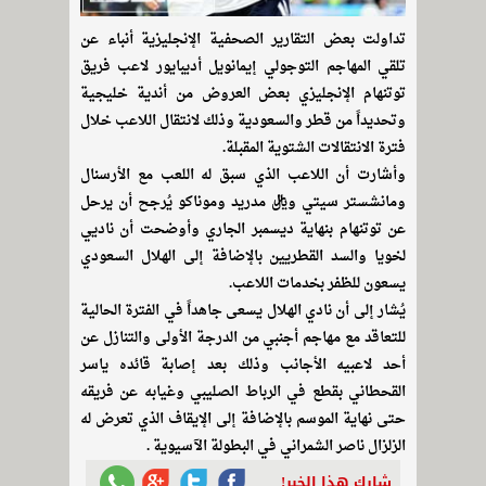
تداولت بعض التقارير الصحفية الإنجليزية أنباء عن
تلقي المهاجم التوجولي إيمانويل أديبايور لاعب فريق
توتنهام الإنجليزي بعض العروض من أندية خليجية
وتحديداً من قطر والسعودية وذلك لانتقال اللاعب خلال
فترة الانتقالات الشتوية المقبلة.
وأشارت أن اللاعب الذي سبق له اللعب مع الأرسنال
ومانشستر سيتي وريال مدريد وموناكو يُرجح أن يرحل
عن توتنهام بنهاية ديسمبر الجاري وأوضحت أن ناديي
لخويا والسد القطريين بالإضافة إلى الهلال السعودي
يسعون للظفر بخدمات اللاعب.
يُشار إلى أن نادي الهلال يسعى جاهداً في الفترة الحالية
للتعاقد مع مهاجم أجنبي من الدرجة الأولى والتنازل عن
أحد لاعبيه الأجانب وذلك بعد إصابة قائده ياسر
القحطاني بقطع في الرباط الصليبي وغيابه عن فريقه
حتى نهاية الموسم بالإضافة إلى الإيقاف الذي تعرض له
الزلزال ناصر الشمراني في البطولة الآسيوية .
شارك هذا الخبر!