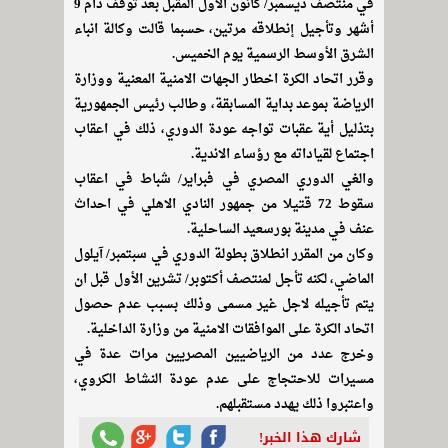
في منتصف ديسمبر/ كانون الأول المقبل بعد توقف دام 9
أشهر وتأجيل إنطلاقه مرتين، حسبما قالت وكالة انباء
الشرق الأوسط الرسمية يوم الخميس.
وقرر اتحاد الكرة اخطار الجهات الامنية المعنية ووزارة
الرياضة بموعد بداية المسابقة، وطالب رئيس الجمهورية
بتذليل أية عقبات تواجه عودة الدوري، ذلك في اعقاب
اجتماع لقياداته مع رؤساء الاندية.
والغي الدوري المصري في فبراير/ شباط في اعقاب
سقوط 72 قتيلا من جمهور النادي الاهلي في احداث
عنف في مدينة بورسعيد الساحلية.
وكان من المقرر انطلاق بطولة الدوري في سبتمبر/ آيلول
الماضي، لكنه تأجل لمنتصف أكتوبر/ تشرين الأول قبل ان
يتم تأجيله لاجل غير مسمى وذلك بسبب عدم حصول
اتحاد الكرة على الموافقات الامنية من وزارة الداخلية.
وخرج عدد من الرياضيين المصريين مرات عدة في
مسيرات للاحتجاج على عدم عودة النشاط الكروي،
واعتبروا ذلك يهدد مستقبلهم.
شارك هذا الخبر!