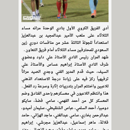
أدى الفريق الكروي الأول بنادي الوحدة مرانه مساء
الثلاثاء على ملعب الأمير عبدالمجيد بن عبدالعزيز
استعداداً للجولة الثالثة عشر من منافسات دوري زين
السعودي للمحترفين مساء الثلاثاء أمام فريق التعاون .
شهد المران رئيس النادي الأستاذ علي داود وعضوي
شرف النادي الأستاذ إبراهيم عساس والأستاذ علي
السيف، حيث قدم المدير الفني وجدي الصيد مراناً
ترفيهياً ركز فيه على زيادة درجة الاستعداد الذهني
للاعبين واختتم المران بتدريبات إثارة وسرعة رد الفعل .
هذا وانتظم اللاعبون في معسكرهم بإحدى الفنادق وضم
المعسكر كل من أحمد الفهمي، سامي فضة، سايكو
دومبيا، أحمد السلمي، عباس الشنقيطي، سليمان أميدو،
عبدالرحمن بخاري، سامي عبدالغني، ماجد الهزاني، حامد
فلاتة، ماهر إسماعيل، عبدالعزيز مجرشي، إبراهيم
بيضي، ساري عمرو، سلمان مؤشر، سعيد الزهراني، مهند