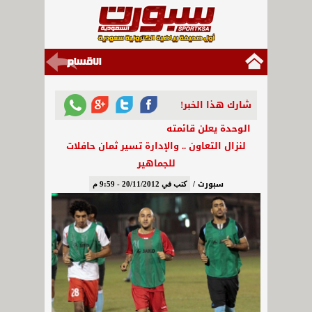
شارك هذا الخبر!
الوحدة يعلن قائمته
لنزال التعاون .. والإدارة تسير ثمان حافلات
للجماهير
سبورت /
كتب في 20/11/2012 - 9:59 م